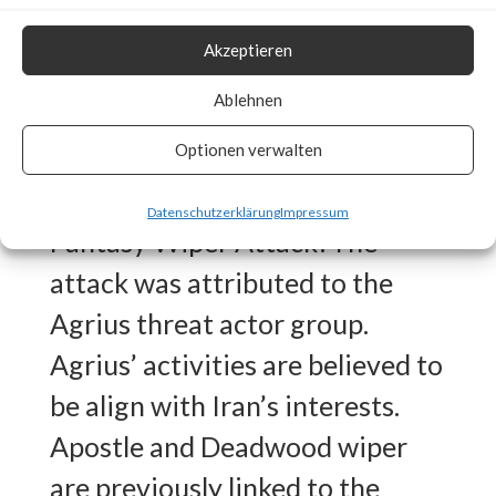
deletes Windows event logs, all
Akzeptieren
files in system drive and file
Ablehnen
system cache memory and
Optionen verwalten
overwrites the Master Boot
Record (MBR).Who is behind the
Datenschutzerklärung
Impressum
Fantasy Wiper Attack?The
attack was attributed to the
Agrius threat actor group.
Agrius’ activities are believed to
be align with Iran’s interests.
Apostle and Deadwood wiper
are previously linked to the