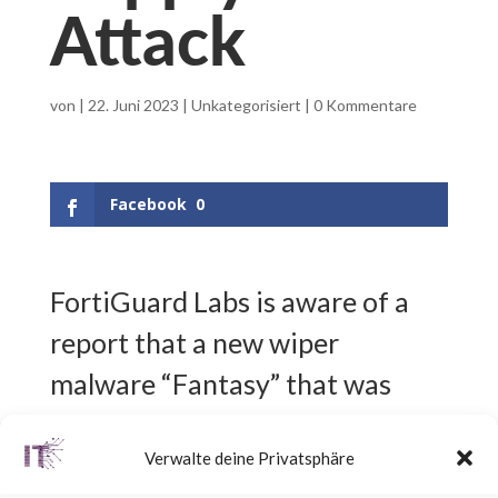
Attack
von
|
22. Juni 2023
|
Unkategorisiert
|
0 Kommentare
Facebook
0
FortiGuard Labs is aware of a
report that a new wiper
malware “Fantasy” that was
deployed by potentially
Verwalte deine Privatsphäre
leveraging an unidentified