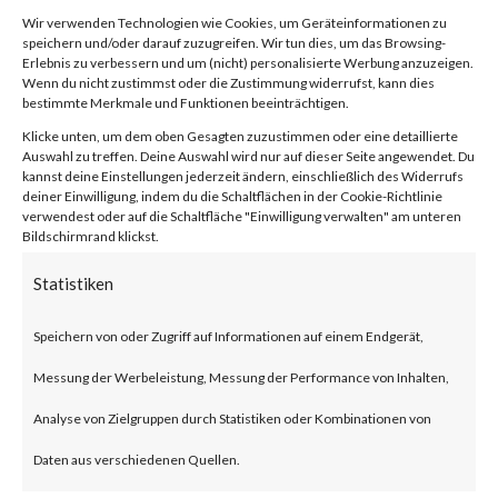
software commonly used in the
Wir verwenden Technologien wie Cookies, um Geräteinformationen zu
diamond industry. The report
speichern und/oder darauf zuzugreifen. Wir tun dies, um das Browsing-
Erlebnis zu verbessern und um (nicht) personalisierte Werbung anzuzeigen.
Wenn du nicht zustimmst oder die Zustimmung widerrufst, kann dies
states that Fantasy wiper
bestimmte Merkmale und Funktionen beeinträchtigen.
victims were observed in South
Klicke unten, um dem oben Gesagten zuzustimmen oder eine detaillierte
Auswahl zu treffen. Deine Auswahl wird nur auf dieser Seite angewendet. Du
Africa, Israel, and Hong Kong.
kannst deine Einstellungen jederzeit ändern, einschließlich des Widerrufs
deiner Einwilligung, indem du die Schaltflächen in der Cookie-Richtlinie
The wiper malware reportedly
verwendest oder auf die Schaltfläche "Einwilligung verwalten" am unteren
Bildschirmrand klickst.
targets over 300 file extensions
Statistiken
for files to overwrite and
delete.Why is this Significant?
Speichern von oder Zugriff auf Informationen auf einem Endgerät,
This is significant because
Messung der Werbeleistung, Messung der Performance von Inhalten,
Fantasy is a new wiper malware
Analyse von Zielgruppen durch Statistiken oder Kombinationen von
that overwrites and deletes files
Daten aus verschiedenen Quellen.