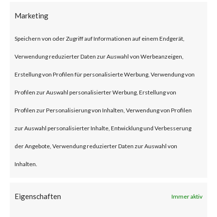
on compromised machines and
Marketing
have victimized multiple
organizations. Fantasy wiper is
Speichern von oder Zugriff auf Informationen auf einem Endgerät,
believed to have been deployed
Verwendung reduzierter Daten zur Auswahl von Werbeanzeigen,
to the victims’ machines
Erstellung von Profilen für personalisierte Werbung, Verwendung von
through update mechanism of
Profilen zur Auswahl personalisierter Werbung, Erstellung von
an unidentified software
Profilen zur Personalisierung von Inhalten, Verwendung von Profilen
commonly used in the diamond
zur Auswahl personalisierter Inhalte, Entwicklung und Verbesserung
industry, which classifies the
der Angebote, Verwendung reduzierter Daten zur Auswahl von
attack as a supply-chain
Inhalten.
attack.What is Fantasy Wiper?
Eigenschaften
Fantasy wiper is a destructive
Immer aktiv