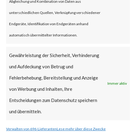
malware that overwrites and
Abgleichung und Kombination von Daten aus
deletes files on compromised
unterschiedlichen Quellen, Verknüpfung verschiedener
machines. Fantasy wiper was
Endgeräte, Identifikation von Endgeräten anhand
reportedly executed using a
automatisch übermittelter Informationen.
batch file dropped by another
malware named “Sandals”.
Gewährleistung der Sicherheit, Verhinderung
Sandals malware leverages
und Aufdeckung von Betrug und
credentials and hostnames
Fehlerbehebung, Bereitstellung und Anzeige
Immer aktiv
collected by the threat actor
von Werbung und Inhalten, Ihre
prior to the deployment of
Entscheidungen zum Datenschutz speichern
Sandals and Fantasy for lateral
und übermitteln.
movement in victim’s
Verwalten von 696-Lieferanten
Lese mehr über diese Zwecke
network.Fantasy wiper also