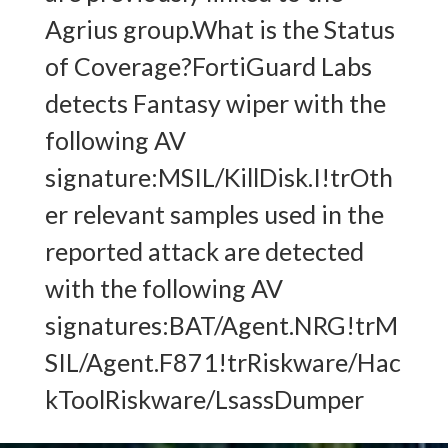
Agrius group.What is the Status
of Coverage?FortiGuard Labs
detects Fantasy wiper with the
following AV
signature:MSIL/KillDisk.I!trOth
er relevant samples used in the
reported attack are detected
with the following AV
signatures:BAT/Agent.NRG!trM
SIL/Agent.F871!trRiskware/Hac
kToolRiskware/LsassDumper