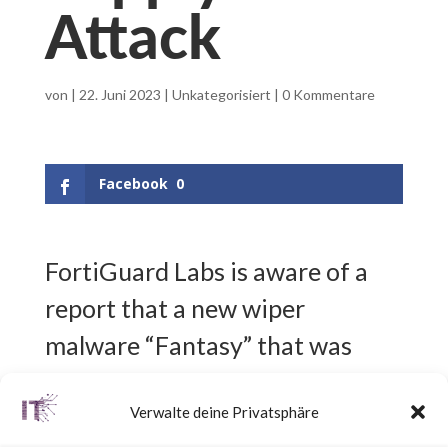
Attack
von
|
22. Juni 2023
|
Unkategorisiert
|
0 Kommentare
Facebook
0
FortiGuard Labs is aware of a
report that a new wiper
malware “Fantasy” that was
deployed by potentially
Verwalte deine Privatsphäre
leveraging an unidentified