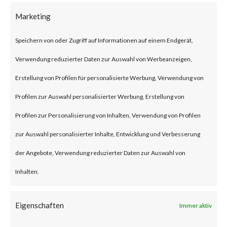
on compromised machines and
Marketing
have victimized multiple
organizations. Fantasy wiper is
Speichern von oder Zugriff auf Informationen auf einem Endgerät,
believed to have been deployed
Verwendung reduzierter Daten zur Auswahl von Werbeanzeigen,
to the victims’ machines
Erstellung von Profilen für personalisierte Werbung, Verwendung von
through update mechanism of
Profilen zur Auswahl personalisierter Werbung, Erstellung von
an unidentified software
Profilen zur Personalisierung von Inhalten, Verwendung von Profilen
commonly used in the diamond
zur Auswahl personalisierter Inhalte, Entwicklung und Verbesserung
industry, which classifies the
der Angebote, Verwendung reduzierter Daten zur Auswahl von
attack as a supply-chain
Inhalten.
attack.What is Fantasy Wiper?
Eigenschaften
Fantasy wiper is a destructive
Immer aktiv