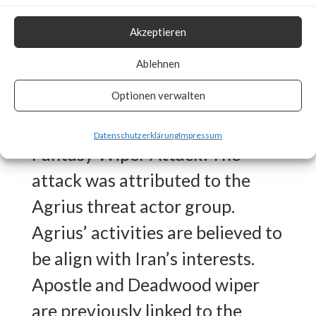
deletes Windows event logs, all
Akzeptieren
files in system drive and file
Ablehnen
system cache memory and
Optionen verwalten
overwrites the Master Boot
Record (MBR).Who is behind the
Datenschutzerklärung
Impressum
Fantasy Wiper Attack?The
attack was attributed to the
Agrius threat actor group.
Agrius’ activities are believed to
be align with Iran’s interests.
Apostle and Deadwood wiper
are previously linked to the