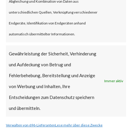
malware that overwrites and
Abgleichung und Kombination von Daten aus
deletes files on compromised
unterschiedlichen Quellen, Verknüpfung verschiedener
machines. Fantasy wiper was
Endgeräte, Identifikation von Endgeräten anhand
reportedly executed using a
automatisch übermittelter Informationen.
batch file dropped by another
malware named “Sandals”.
Gewährleistung der Sicherheit, Verhinderung
Sandals malware leverages
und Aufdeckung von Betrug und
credentials and hostnames
Fehlerbehebung, Bereitstellung und Anzeige
Immer aktiv
collected by the threat actor
von Werbung und Inhalten, Ihre
prior to the deployment of
Entscheidungen zum Datenschutz speichern
Sandals and Fantasy for lateral
und übermitteln.
movement in victim’s
Verwalten von 696-Lieferanten
Lese mehr über diese Zwecke
network.Fantasy wiper also