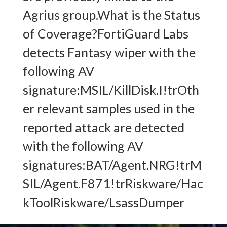
Agrius group.What is the Status
of Coverage?FortiGuard Labs
detects Fantasy wiper with the
following AV
signature:MSIL/KillDisk.I!trOth
er relevant samples used in the
reported attack are detected
with the following AV
signatures:BAT/Agent.NRG!trM
SIL/Agent.F871!trRiskware/Hac
kToolRiskware/LsassDumper