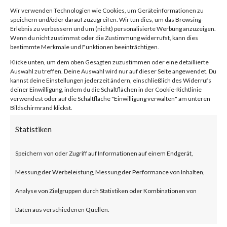
software commonly used in the
Wir verwenden Technologien wie Cookies, um Geräteinformationen zu
diamond industry. The report
speichern und/oder darauf zuzugreifen. Wir tun dies, um das Browsing-
Erlebnis zu verbessern und um (nicht) personalisierte Werbung anzuzeigen.
Wenn du nicht zustimmst oder die Zustimmung widerrufst, kann dies
states that Fantasy wiper
bestimmte Merkmale und Funktionen beeinträchtigen.
victims were observed in South
Klicke unten, um dem oben Gesagten zuzustimmen oder eine detaillierte
Auswahl zu treffen. Deine Auswahl wird nur auf dieser Seite angewendet. Du
Africa, Israel, and Hong Kong.
kannst deine Einstellungen jederzeit ändern, einschließlich des Widerrufs
deiner Einwilligung, indem du die Schaltflächen in der Cookie-Richtlinie
The wiper malware reportedly
verwendest oder auf die Schaltfläche "Einwilligung verwalten" am unteren
Bildschirmrand klickst.
targets over 300 file extensions
Statistiken
for files to overwrite and
delete.Why is this Significant?
Speichern von oder Zugriff auf Informationen auf einem Endgerät,
This is significant because
Messung der Werbeleistung, Messung der Performance von Inhalten,
Fantasy is a new wiper malware
Analyse von Zielgruppen durch Statistiken oder Kombinationen von
that overwrites and deletes files
Daten aus verschiedenen Quellen.