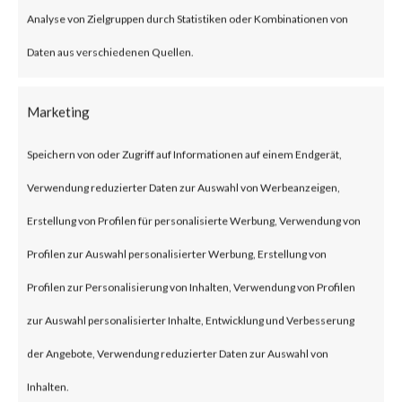
thousands of companies namely
Analyse von Zielgruppen durch Statistiken oder Kombinationen von
AT&T, NTT
Daten aus verschiedenen Quellen.
Data, Verizon, etc.
Marketing
What is the attack?
Speichern von oder Zugriff auf Informationen auf einem Endgerät,
Verwendung reduzierter Daten zur Auswahl von Werbeanzeigen,
The attack targets
Erstellung von Profilen für personalisierte Werbung, Verwendung von
vulnerable Oracle WebLogic
Profilen zur Auswahl personalisierter Werbung, Erstellung von
Server specifically in Oracle
Profilen zur Personalisierung von Inhalten, Verwendung von Profilen
Fusion Middleware. The
zur Auswahl personalisierter Inhalte, Entwicklung und Verbesserung
vulnerability is tracked under
der Angebote, Verwendung reduzierter Daten zur Auswahl von
CVE-2023-21839 and exploits
Inhalten.
the flaw that allows