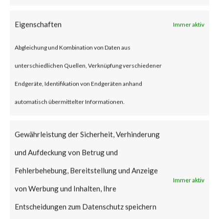
unauthorized access to the
Eigenschaften
Immer aktiv
vulnerable servers via T3 and
IIOP (Oracle proprietary
Abgleichung und Kombination von Daten aus
protocol). The affected
unterschiedlichen Quellen, Verknüpfung verschiedener
versions are: 12.2.1.3.0,
Endgeräte, Identifikation von Endgeräten anhand
12.2.1.4.0 and 14.1.1.0.0.
automatisch übermittelter Informationen.
The vulnerability has a CVSS
Gewährleistung der Sicherheit, Verhinderung
base score of 7.5 and attack
und Aufdeckung von Betrug und
complexity is rated “low” in the
Fehlerbehebung, Bereitstellung und Anzeige
vendor advisory.
Immer aktiv
von Werbung und Inhalten, Ihre
Why this is significant?
Entscheidungen zum Datenschutz speichern