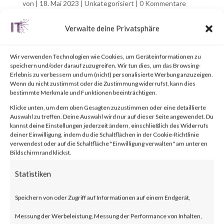
von
|
18. Mai 2023
|
Unkategorisiert
|
0 Kommentare
Verwalte deine Privatsphäre
Facebook
0
Wir verwenden Technologien wie Cookies, um Geräteinformationen zu
speichern und/oder darauf zuzugreifen. Wir tun dies, um das Browsing-
Erlebnis zu verbessern und um (nicht) personalisierte Werbung anzuzeigen.
Wenn du nicht zustimmst oder die Zustimmung widerrufst, kann dies
What is Oracle WebLogic?
bestimmte Merkmale und Funktionen beeinträchtigen.
Klicke unten, um dem oben Gesagten zuzustimmen oder eine detaillierte
Auswahl zu treffen. Deine Auswahl wird nur auf dieser Seite angewendet. Du
Oracle WebLogic is an
kannst deine Einstellungen jederzeit ändern, einschließlich des Widerrufs
deiner Einwilligung, indem du die Schaltflächen in der Cookie-Richtlinie
enterprise
verwendest oder auf die Schaltfläche "Einwilligung verwalten" am unteren
Bildschirmrand klickst.
application server developed by
Statistiken
Oracle. According to
6sense.com, the
Speichern von oder Zugriff auf Informationen auf einem Endgerät,
application server is used by
Messung der Werbeleistung, Messung der Performance von Inhalten,