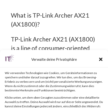
What is TP-Link Archer AX21
(AX1800)?
TP-Link Archer AX21 (AX1800)
is a line of consumer-oriented
Wi-Fi routers.
Verwalte deine Privatsphäre
What is the attack?
Wir verwenden Technologien wie Cookies, um Geräteinformationen zu
speichern und/oder darauf zuzugreifen. Wir tun dies, um das Browsing-
Erlebnis zu verbessern und um (nicht) personalisierte Werbung anzuzeigen.
A command injection
Wenn du nicht zustimmst oder die Zustimmung widerrufst, kann dies
bestimmte Merkmale und Funktionen beeinträchtigen.
vulnerability exists in TP-Link
Klicke unten, um dem oben Gesagten zuzustimmen oder eine detaillierte
Auswahl zu treffen. Deine Auswahl wird nur auf dieser Seite angewendet. Du
Archer AX21 (AX1800)
kannst deine Einstellungen jederzeit ändern, einschließlich des Widerrufs