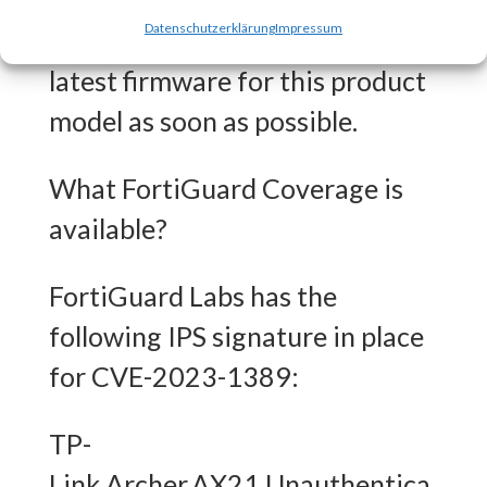
strongly recommends that you
Datenschutzerklärung
Impressum
download and update to the
latest firmware for this product
model as soon as possible.
What FortiGuard Coverage is
available?
FortiGuard Labs has the
following IPS signature in place
for CVE-2023-1389:
TP-
Link.Archer.AX21.Unauthentica