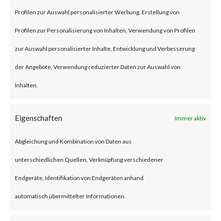
Profilen zur Auswahl personalisierter Werbung, Erstellung von
attackers have reportedly
Profilen zur Personalisierung von Inhalten, Verwendung von Profilen
started to exploit CVE-2023-
zur Auswahl personalisierter Inhalte, Entwicklung und Verbesserung
1389 in real time attacks.
der Angebote, Verwendung reduzierter Daten zur Auswahl von
Furthermore, proof-of-concept
Inhalten.
(PoC) code is publicly available,
and various reports have stated
Eigenschaften
Immer aktiv
that the Mirai malware was
deployed to vulnerable TP-Link
Abgleichung und Kombination von Daten aus
Archer AX21 devices. CISA
unterschiedlichen Quellen, Verknüpfung verschiedener
added the vulnerability to their
Endgeräte, Identifikation von Endgeräten anhand
Known Exploited Vulnerabilities
automatisch übermittelter Informationen.
(KEV) catalog on May 1st, 2023.