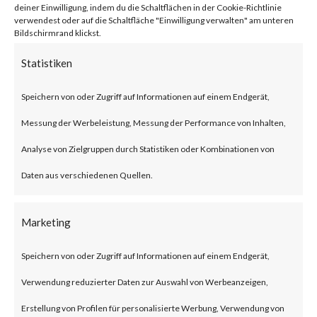
deiner Einwilligung, indem du die Schaltflächen in der Cookie-Richtlinie
firmware versions before 1.1.4
verwendest oder auf die Schaltfläche "Einwilligung verwalten" am unteren
Bildschirmrand klickst.
Build 20230219 that allows an
Statistiken
unauthenticated attacker to
inject commands and obtain
Speichern von oder Zugriff auf Informationen auf einem Endgerät,
root access via a POST request.
Messung der Werbeleistung, Messung der Performance von Inhalten,
The issue has been assigned
Analyse von Zielgruppen durch Statistiken oder Kombinationen von
CVE-2023-1389. The
Daten aus verschiedenen Quellen.
vulnerability has a CVSS base
score of 8.8 and is rated HIGH.
Marketing
Speichern von oder Zugriff auf Informationen auf einem Endgerät,
Why is this significant?
Verwendung reduzierter Daten zur Auswahl von Werbeanzeigen,
Erstellung von Profilen für personalisierte Werbung, Verwendung von
This is significant because