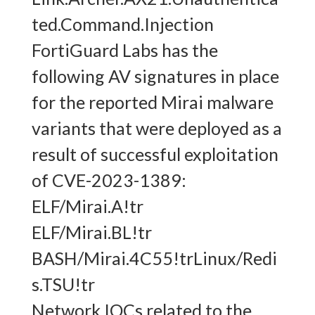
ted.Command.Injection
FortiGuard Labs has the
following AV signatures in place
for the reported Mirai malware
variants that were deployed as a
result of successful exploitation
of CVE-2023-1389:
ELF/Mirai.A!tr
ELF/Mirai.BL!tr
BASH/Mirai.4C55!trLinux/Redi
s.TSU!tr
Network IOCs related to the