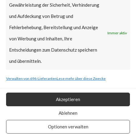
Gewährleistung der Sicherheit, Verhinderung
As such, patches should be
und Aufdeckung von Betrug und
applied as soon as possible.
Fehlerbehebung, Bereitstellung und Anzeige
Immer aktiv
What is the vendor solution?
von Werbung und Inhalten, Ihre
Entscheidungen zum Datenschutz speichern
According to the TP-Link
und übermitteln.
Advisory, The Archer AX21, if
linked to a TP-Link ID, will
Verwalten von 696-Lieferanten
Lese mehr über diese Zwecke
automatically receive update
Akzeptieren
notifications in the web
administration interface and
Ablehnen
Tether application. TP-Link
Optionen verwalten