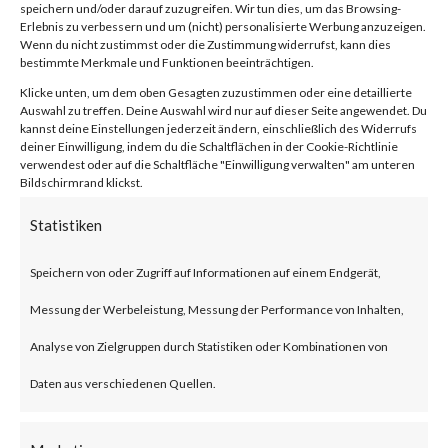
speichern und/oder darauf zuzugreifen. Wir tun dies, um das Browsing-
firmware versions before 1.1.4
Erlebnis zu verbessern und um (nicht) personalisierte Werbung anzuzeigen.
Wenn du nicht zustimmst oder die Zustimmung widerrufst, kann dies
Build 20230219 that allows an
bestimmte Merkmale und Funktionen beeinträchtigen.
unauthenticated attacker to
Klicke unten, um dem oben Gesagten zuzustimmen oder eine detaillierte
Auswahl zu treffen. Deine Auswahl wird nur auf dieser Seite angewendet. Du
inject commands and obtain
kannst deine Einstellungen jederzeit ändern, einschließlich des Widerrufs
deiner Einwilligung, indem du die Schaltflächen in der Cookie-Richtlinie
root access via a POST request.
verwendest oder auf die Schaltfläche "Einwilligung verwalten" am unteren
Bildschirmrand klickst.
The issue has been assigned
Statistiken
CVE-2023-1389. The
Speichern von oder Zugriff auf Informationen auf einem Endgerät,
vulnerability has a CVSS base
Messung der Werbeleistung, Messung der Performance von Inhalten,
score of 8.8 and is rated HIGH.
Analyse von Zielgruppen durch Statistiken oder Kombinationen von
Why is this significant?
Daten aus verschiedenen Quellen.
This is significant because