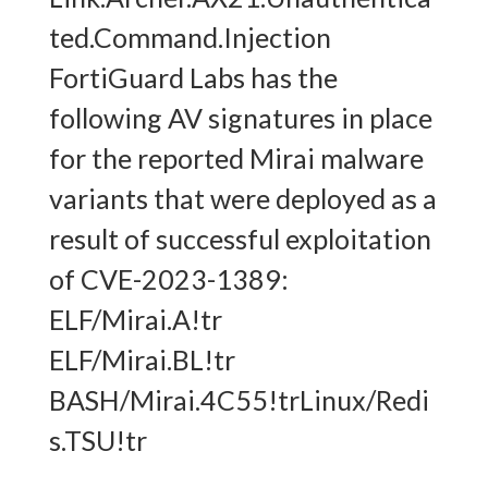
ted.Command.Injection
FortiGuard Labs has the
following AV signatures in place
for the reported Mirai malware
variants that were deployed as a
result of successful exploitation
of CVE-2023-1389:
ELF/Mirai.A!tr
ELF/Mirai.BL!tr
BASH/Mirai.4C55!trLinux/Redi
s.TSU!tr