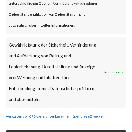
unterschiedlichen Quellen, Verknüpfung verschiedener
As such, patches should be
Endgeräte, Identifikation von Endgeräten anhand
applied as soon as possible.
automatisch übermittelter Informationen.
What is the vendor solution?
Gewährleistung der Sicherheit, Verhinderung
According to the TP-Link
und Aufdeckung von Betrug und
Advisory, The Archer AX21, if
Fehlerbehebung, Bereitstellung und Anzeige
Immer aktiv
linked to a TP-Link ID, will
von Werbung und Inhalten, Ihre
automatically receive update
Entscheidungen zum Datenschutz speichern
notifications in the web
und übermitteln.
administration interface and
Verwalten von 696-Lieferanten
Lese mehr über diese Zwecke
Tether application. TP-Link