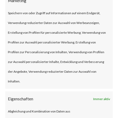
Marketing
attackers have reportedly
Speichern von oder Zugriff auf Informationen auf einem Endgerät,
started to exploit CVE-2023-
Verwendung reduzierter Daten zur Auswahl von Werbeanzeigen,
1389 in real time attacks.
Erstellung von Profilen für personalisierte Werbung, Verwendung von
Furthermore, proof-of-concept
Profilen zur Auswahl personalisierter Werbung, Erstellung von
(PoC) code is publicly available,
Profilen zur Personalisierung von Inhalten, Verwendung von Profilen
and various reports have stated
zur Auswahl personalisierter Inhalte, Entwicklung und Verbesserung
that the Mirai malware was
der Angebote, Verwendung reduzierter Daten zur Auswahl von
deployed to vulnerable TP-Link
Inhalten.
Archer AX21 devices. CISA
added the vulnerability to their
Eigenschaften
Immer aktiv
Known Exploited Vulnerabilities
Abgleichung und Kombination von Daten aus
(KEV) catalog on May 1st, 2023.