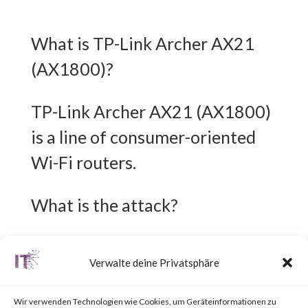
What is TP-Link Archer AX21
(AX1800)?
TP-Link Archer AX21 (AX1800)
is a line of consumer-oriented
Wi-Fi routers.
What is the attack?
A command injection
Verwalte deine Privatsphäre
vulnerability exists in TP-Link
Archer AX21 (AX1800)
Wir verwenden Technologien wie Cookies, um Geräteinformationen zu