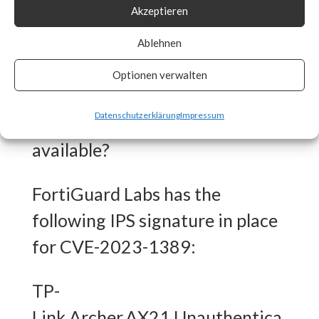
strongly recommends that you
Akzeptieren
download and update to the
Ablehnen
latest firmware for this product
model as soon as possible.
Optionen verwalten
Datenschutzerklärung
Impressum
What FortiGuard Coverage is
available?
FortiGuard Labs has the
following IPS signature in place
for CVE-2023-1389:
TP-
Link.Archer.AX21.Unauthentica