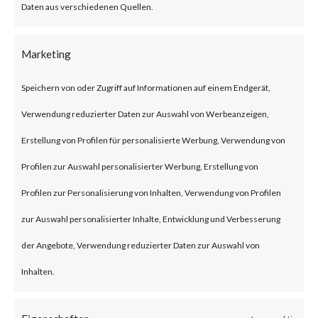
Daten aus verschiedenen Quellen.
attackers have reportedly
started to exploit CVE-2023-
Marketing
1389 in real time attacks.
Speichern von oder Zugriff auf Informationen auf einem Endgerät,
Furthermore, proof-of-concept
Verwendung reduzierter Daten zur Auswahl von Werbeanzeigen,
(PoC) code is publicly available,
Erstellung von Profilen für personalisierte Werbung, Verwendung von
and various reports have stated
Profilen zur Auswahl personalisierter Werbung, Erstellung von
that the Mirai malware was
Profilen zur Personalisierung von Inhalten, Verwendung von Profilen
deployed to vulnerable TP-Link
zur Auswahl personalisierter Inhalte, Entwicklung und Verbesserung
Archer AX21 devices. CISA
der Angebote, Verwendung reduzierter Daten zur Auswahl von
added the vulnerability to their
Inhalten.
Known Exploited Vulnerabilities
(KEV) catalog on May 1st, 2023.