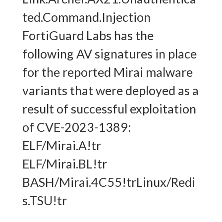
ted.Command.Injection
FortiGuard Labs has the
following AV signatures in place
for the reported Mirai malware
variants that were deployed as a
result of successful exploitation
of CVE-2023-1389:
ELF/Mirai.A!tr
ELF/Mirai.BL!tr
BASH/Mirai.4C55!trLinux/Redi
s.TSU!tr