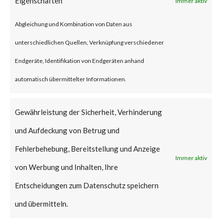
Eigenschaften
Immer aktiv
As such, patches should be
Abgleichung und Kombination von Daten aus
applied as soon as possible.
unterschiedlichen Quellen, Verknüpfung verschiedener
What is the vendor solution?
Endgeräte, Identifikation von Endgeräten anhand
automatisch übermittelter Informationen.
According to the TP-Link
Advisory, The Archer AX21, if
Gewährleistung der Sicherheit, Verhinderung
linked to a TP-Link ID, will
und Aufdeckung von Betrug und
automatically receive update
Fehlerbehebung, Bereitstellung und Anzeige
Immer aktiv
notifications in the web
von Werbung und Inhalten, Ihre
administration interface and
Entscheidungen zum Datenschutz speichern
Tether application. TP-Link
und übermitteln.