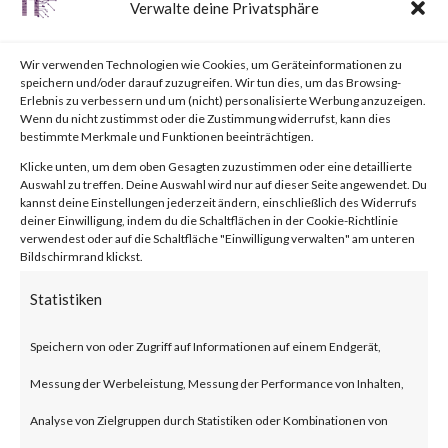
Verwalte deine Privatsphäre
firmware versions before 1.1.4
Build 20230219 that allows an
Wir verwenden Technologien wie Cookies, um Geräteinformationen zu
speichern und/oder darauf zuzugreifen. Wir tun dies, um das Browsing-
unauthenticated attacker to
Erlebnis zu verbessern und um (nicht) personalisierte Werbung anzuzeigen.
Wenn du nicht zustimmst oder die Zustimmung widerrufst, kann dies
inject commands and obtain
bestimmte Merkmale und Funktionen beeinträchtigen.
root access via a POST request.
Klicke unten, um dem oben Gesagten zuzustimmen oder eine detaillierte
Auswahl zu treffen. Deine Auswahl wird nur auf dieser Seite angewendet. Du
The issue has been assigned
kannst deine Einstellungen jederzeit ändern, einschließlich des Widerrufs
deiner Einwilligung, indem du die Schaltflächen in der Cookie-Richtlinie
CVE-2023-1389. The
verwendest oder auf die Schaltfläche "Einwilligung verwalten" am unteren
Bildschirmrand klickst.
vulnerability has a CVSS base
Statistiken
score of 8.8 and is rated HIGH.
Speichern von oder Zugriff auf Informationen auf einem Endgerät,
Why is this significant?
Messung der Werbeleistung, Messung der Performance von Inhalten,
Analyse von Zielgruppen durch Statistiken oder Kombinationen von
This is significant because