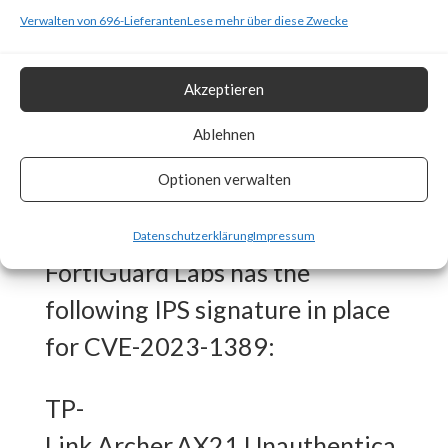
strongly recommends that you
Verwalten von 696-Lieferanten
Lese mehr über diese Zwecke
download and update to the
latest firmware for this product
Akzeptieren
model as soon as possible.
Ablehnen
What FortiGuard Coverage is
Optionen verwalten
available?
Datenschutzerklärung
Impressum
FortiGuard Labs has the
following IPS signature in place
for CVE-2023-1389:
TP-
Link.Archer.AX21.Unauthentica