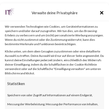
Verwalte deine Privatsphäre
What is TP-Link Archer AX21
(AX1800)?
Wir verwenden Technologien wie Cookies, um Geräteinformationen zu
speichern und/oder darauf zuzugreifen. Wir tun dies, um das Browsing-
Erlebnis zu verbessern und um (nicht) personalisierte Werbung anzuzeigen.
TP-Link Archer AX21 (AX1800)
Wenn du nicht zustimmst oder die Zustimmung widerrufst, kann dies
bestimmte Merkmale und Funktionen beeinträchtigen.
is a line of consumer-oriented
Klicke unten, um dem oben Gesagten zuzustimmen oder eine detaillierte
Auswahl zu treffen. Deine Auswahl wird nur auf dieser Seite angewendet. Du
Wi-Fi routers.
kannst deine Einstellungen jederzeit ändern, einschließlich des Widerrufs
deiner Einwilligung, indem du die Schaltflächen in der Cookie-Richtlinie
verwendest oder auf die Schaltfläche "Einwilligung verwalten" am unteren
What is the attack?
Bildschirmrand klickst.
Statistiken
A command injection
vulnerability exists in TP-Link
Speichern von oder Zugriff auf Informationen auf einem Endgerät,
Archer AX21 (AX1800)
Messung der Werbeleistung, Messung der Performance von Inhalten,