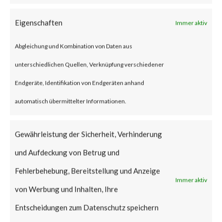
attackers have reportedly
Eigenschaften
Immer aktiv
started to exploit CVE-2023-
Abgleichung und Kombination von Daten aus
1389 in real time attacks.
unterschiedlichen Quellen, Verknüpfung verschiedener
Furthermore, proof-of-concept
Endgeräte, Identifikation von Endgeräten anhand
(PoC) code is publicly available,
automatisch übermittelter Informationen.
and various reports have stated
that the Mirai malware was
Gewährleistung der Sicherheit, Verhinderung
deployed to vulnerable TP-Link
und Aufdeckung von Betrug und
Archer AX21 devices. CISA
Fehlerbehebung, Bereitstellung und Anzeige
added the vulnerability to their
Immer aktiv
von Werbung und Inhalten, Ihre
Known Exploited Vulnerabilities
Entscheidungen zum Datenschutz speichern
(KEV) catalog on May 1st, 2023.