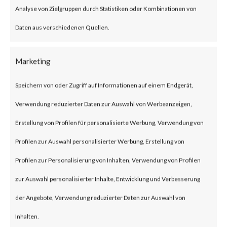
firmware versions before 1.1.4
Analyse von Zielgruppen durch Statistiken oder Kombinationen von
Build 20230219 that allows an
Daten aus verschiedenen Quellen.
unauthenticated attacker to
Marketing
inject commands and obtain
root access via a POST request.
Speichern von oder Zugriff auf Informationen auf einem Endgerät,
The issue has been assigned
Verwendung reduzierter Daten zur Auswahl von Werbeanzeigen,
CVE-2023-1389. The
Erstellung von Profilen für personalisierte Werbung, Verwendung von
vulnerability has a CVSS base
Profilen zur Auswahl personalisierter Werbung, Erstellung von
score of 8.8 and is rated HIGH.
Profilen zur Personalisierung von Inhalten, Verwendung von Profilen
zur Auswahl personalisierter Inhalte, Entwicklung und Verbesserung
Why is this significant?
der Angebote, Verwendung reduzierter Daten zur Auswahl von
Inhalten.
This is significant because