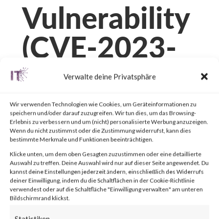
Vulnerability
(CVE-2023-
36884)
Verwalte deine Privatsphäre
Wir verwenden Technologien wie Cookies, um Geräteinformationen zu
von
|
14. Juli 2023
|
Unkategorisiert
|
0 Kommentare
speichern und/oder darauf zuzugreifen. Wir tun dies, um das Browsing-
Erlebnis zu verbessern und um (nicht) personalisierte Werbung anzuzeigen.
Wenn du nicht zustimmst oder die Zustimmung widerrufst, kann dies
bestimmte Merkmale und Funktionen beeinträchtigen.
Facebook
0
Klicke unten, um dem oben Gesagten zuzustimmen oder eine detaillierte
Auswahl zu treffen. Deine Auswahl wird nur auf dieser Seite angewendet. Du
kannst deine Einstellungen jederzeit ändern, einschließlich des Widerrufs
deiner Einwilligung, indem du die Schaltflächen in der Cookie-Richtlinie
What is the Attack?
verwendest oder auf die Schaltfläche "Einwilligung verwalten" am unteren
Bildschirmrand klickst.
Statistiken