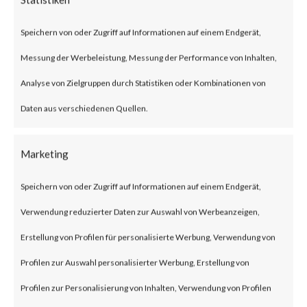
On June 11, 2023, Microsoft
released an advisory and a blog
Speichern von oder Zugriff auf Informationen auf einem Endgerät,
for a new Office and Windows
Messung der Werbeleistung, Messung der Performance von Inhalten,
HTML Remote Code Execution
Analyse von Zielgruppen durch Statistiken oder Kombinationen von
(RCE) vulnerability that was
Daten aus verschiedenen Quellen.
reportedly leveraged by the
Storm-0978 threat actor in
Marketing
attacks against defense and
Speichern von oder Zugriff auf Informationen auf einem Endgerät,
government agencies in Europe
Verwendung reduzierter Daten zur Auswahl von Werbeanzeigen,
and North America. An attacker
Erstellung von Profilen für personalisierte Werbung, Verwendung von
could exploit this vulnerability
Profilen zur Auswahl personalisierter Werbung, Erstellung von
by tricking a user into opening a
Profilen zur Personalisierung von Inhalten, Verwendung von Profilen