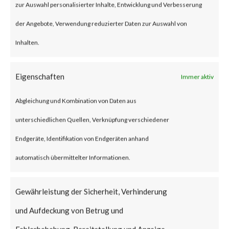
specially crafted Microsoft
zur Auswahl personalisierter Inhalte, Entwicklung und Verbesserung
Office document. The
der Angebote, Verwendung reduzierter Daten zur Auswahl von
vulnerability has a CVSS base
Inhalten.
score of 8.3 and is rated
important by Microsoft.
Eigenschaften
Immer aktiv
Abgleichung und Kombination von Daten aus
Why is this Significant?
unterschiedlichen Quellen, Verknüpfung verschiedener
The CVE-2023-36884 has no
Endgeräte, Identifikation von Endgeräten anhand
available patch and there are
automatisch übermittelter Informationen.
reported exploitation in the
Gewährleistung der Sicherheit, Verhinderung
wild.
und Aufdeckung von Betrug und
What is the Vendor Solution?