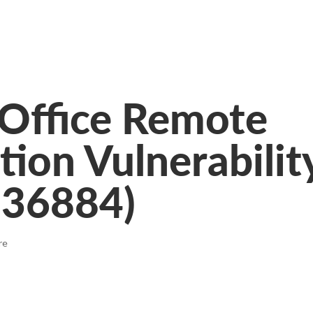
Office Remote
ion Vulnerabilit
-36884)
re