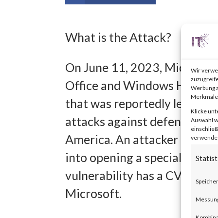
What is the Attack?
On June 11, 2023, Microsoft 
Wir verwe
zuzugreife
Office and Windows HTML Re
Werbung a
Merkmale 
that was reportedly leverag
Klicke unt
attacks against defense an
Auswahl wi
einschließ
America. An attacker could ex
verwendest
into opening a specially cra
Statist
vulnerability has a CVSS bas
Speicher
Microsoft.
Messung 
Kombina