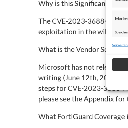
Why is this Significant?
Marke
The CVE-2023-36884 has no 
exploitation in the wild.
Speicher
zur Ausw
Verwalten
What is the Vendor Solution
Verwendu
Personal
Microsoft has not released a
Entwick
writing (June 12th, 2023). 
Inhalten
steps for CVE-2023-36884 in
please see the Appendix for
Eigens
What FortiGuard Coverage is
Abgleich