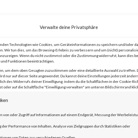
Verwalte deine Privatsphäre
released an advisory and a blog for a ne
nden Technologien wie Cookies, um Geräteinformationen zu speichern und/oder da
n. Wir tun dies, um das Browsing-Erlebnis zu verbessern und um (nicht) personalisi
mote Code Execution (RCE) vulnerabili
nzuzeigen. Wenn du nicht zustimmst oder die Zustimmung widerrufst, kann dies 
und Funktionen beeinträchtigen.
ed by the Storm-0978 threat actor in
en, um dem oben Gesagten zuzustimmen oder eine detaillierte Auswahl zu treffen. 
d government agencies in Europe and Nor
rd nur auf dieser Seite angewendet. Du kannst deine Einstellungen jederzeit ändern
lich des Widerrufs deiner Einwilligung, indem du die Schaltflächen in der Cookie-Rich
ploit this vulnerability by tricking a use
 oder auf die Schaltfläche "Einwilligung verwalten" am unteren Bildschirmrand klick
fted Microsoft Office document. The
iken
e score of 8.3 and is rated important by
n von oder Zugriff auf Informationen auf einem Endgerät, Messung der Werbeleistu
der Performance von Inhalten, Analyse von Zielgruppen durch Statistiken oder
tionen von Daten aus verschiedenen Quellen.