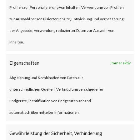
specially crafted Microsoft
Profilen zur Personalisierung von Inhalten, Verwendung von Profilen
Office document. The
zur Auswahl personalisierter Inhalte, Entwicklung und Verbesserung
vulnerability has a CVSS base
der Angebote, Verwendung reduzierter Daten zur Auswahl von
score of 8.3 and is rated
Inhalten.
important by Microsoft.
Eigenschaften
Immer aktiv
Why is this Significant?
Abgleichung und Kombination von Daten aus
The CVE-2023-36884 has no
unterschiedlichen Quellen, Verknüpfung verschiedener
available patch and there are
Endgeräte, Identifikation von Endgeräten anhand
reported exploitation in the
automatisch übermittelter Informationen.
wild.
Gewährleistung der Sicherheit, Verhinderung
What is the Vendor Solution?