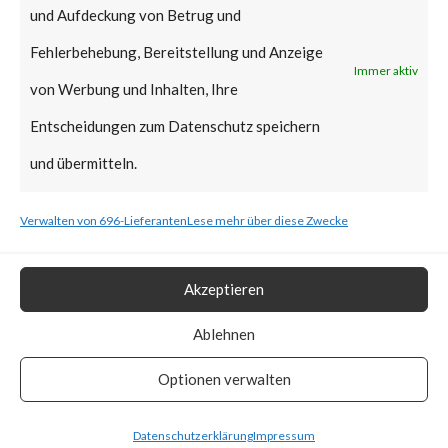
und Aufdeckung von Betrug und
Fehlerbehebung, Bereitstellung und Anzeige
Microsoft has not released a fix
Immer aktiv
von Werbung und Inhalten, Ihre
for CVE-2023-36884 at the
Entscheidungen zum Datenschutz speichern
time of this writing (June 12th,
und übermitteln.
2023). However, Microsoft has
provided mitigation steps for
Verwalten von 696-Lieferanten
Lese mehr über diese Zwecke
CVE-2023-36884 in the
advisory. For more information,
Akzeptieren
please see the Appendix for the
Ablehnen
link to “CVE-2023-36884
Optionen verwalten
(Microsoft)”.
Datenschutzerklärung
Impressum