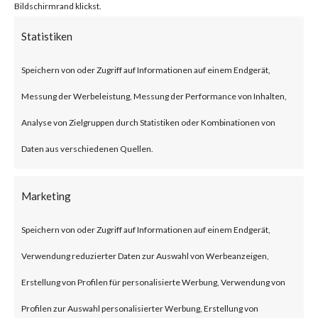
On June 11, 2023, Microsoft
Bildschirmrand klickst.
released an advisory and a blog
Statistiken
for a new Office and Windows
Speichern von oder Zugriff auf Informationen auf einem Endgerät,
HTML Remote Code Execution
Messung der Werbeleistung, Messung der Performance von Inhalten,
(RCE) vulnerability that was
Analyse von Zielgruppen durch Statistiken oder Kombinationen von
reportedly leveraged by the
Daten aus verschiedenen Quellen.
Storm-0978 threat actor in
attacks against defense and
Marketing
government agencies in Europe
Speichern von oder Zugriff auf Informationen auf einem Endgerät,
and North America. An attacker
Verwendung reduzierter Daten zur Auswahl von Werbeanzeigen,
could exploit this vulnerability
Erstellung von Profilen für personalisierte Werbung, Verwendung von
by tricking a user into opening a
Profilen zur Auswahl personalisierter Werbung, Erstellung von