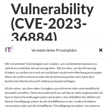
Vulnerability
(CVE-2023-
36884)
Verwalte deine Privatsphäre
von
|
15. Juli 2023
|
Unkategorisiert
|
0 Kommentare
Wir verwenden Technologien wie Cookies, um Geräteinformationen zu
speichern und/oder darauf zuzugreifen. Wir tun dies, um das Browsing-
Erlebnis zu verbessern und um (nicht) personalisierte Werbung anzuzeigen.
Facebook
0
Wenn du nicht zustimmst oder die Zustimmung widerrufst, kann dies
bestimmte Merkmale und Funktionen beeinträchtigen.
Klicke unten, um dem oben Gesagten zuzustimmen oder eine detaillierte
What is the Attack?
Auswahl zu treffen. Deine Auswahl wird nur auf dieser Seite angewendet. Du
kannst deine Einstellungen jederzeit ändern, einschließlich des Widerrufs
deiner Einwilligung, indem du die Schaltflächen in der Cookie-Richtlinie
verwendest oder auf die Schaltfläche "Einwilligung verwalten" am unteren