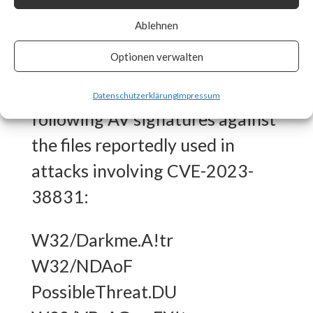
What FortiGuard Coverage is
Ablehnen
available?
Optionen verwalten
FortiGuard Labs has the
Datenschutzerklärung
Impressum
following AV signatures against
the files reportedly used in
attacks involving CVE-2023-
38831:
W32/Darkme.A!tr
W32/NDAoF
PossibleThreat.DU