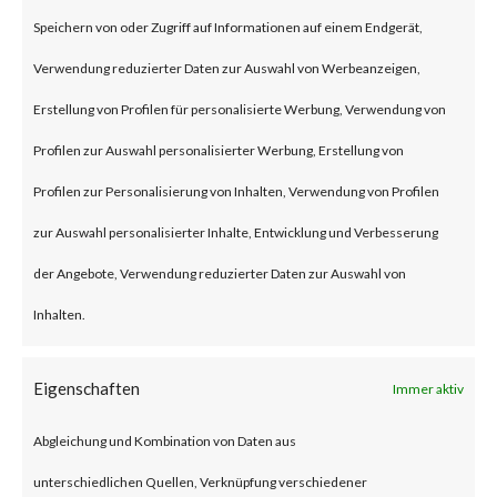
(some refer to this as “viewing”)
Speichern von oder Zugriff auf Informationen auf einem Endgerät,
the file launches a malicious
Verwendung reduzierter Daten zur Auswahl von Werbeanzeigen,
script in the folder.
Erstellung von Profilen für personalisierte Werbung, Verwendung von
Profilen zur Auswahl personalisierter Werbung, Erstellung von
Why is this Significant?
Profilen zur Personalisierung von Inhalten, Verwendung von Profilen
zur Auswahl personalisierter Inhalte, Entwicklung und Verbesserung
This is significant because
der Angebote, Verwendung reduzierter Daten zur Auswahl von
WinRAR is widely used and CVE-
Inhalten.
2023-38831 was reportedly
exploited as a 0-day in April
Eigenschaften
Immer aktiv
2023. As a result, multiple
Abgleichung und Kombination von Daten aus
malware families have
unterschiedlichen Quellen, Verknüpfung verschiedener