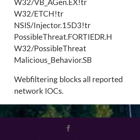
W32/VB_AGen.EX!tr
W32/ETCH!tr
NSIS/Injector.15D3!tr
PossibleThreat.FORTIEDR.H
W32/PossibleThreat
Malicious_Behavior.SB
Webfiltering blocks all reported
network IOCs.