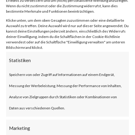
Erlebnis zu verbessern und um (nicht) personalisierte Werbung anzuzeigen.
compression/decompression
Wenn du nicht zustimmst oder die Zustimmung widerrufst, kann dies
bestimmte Merkmale und Funktionen beeinträchtigen.
and archive management.
Klicke unten, um dem oben Gesagten zuzustimmen oder eine detaillierte
Auswahl zu treffen. Deine Auswahl wird nur auf dieser Seite angewendet. Du
kannst deine Einstellungen jederzeit ändern, einschließlich des Widerrufs
What is the Attack?
deiner Einwilligung, indem du die Schaltflächen in der Cookie-Richtlinie
verwendest oder auf die Schaltfläche "Einwilligung verwalten" am unteren
Bildschirmrand klickst.
CVE-2023-38831 is an
Statistiken
arbitrary code execution
vulnerability that affects
Speichern von oder Zugriff auf Informationen auf einem Endgerät,
WinRAR before version 6.23.
Messung der Werbeleistung, Messung der Performance von Inhalten,
The vulnerability allows threat
Analyse von Zielgruppen durch Statistiken oder Kombinationen von
actors to create a zip file that
Daten aus verschiedenen Quellen.
contains a folder and a file with
Marketing
the same filename. Opening