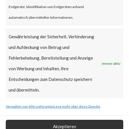
reportedly been deployed.
Endgeräte, Identifikation von Endgeräten anhand
FortiGuard Labs strongly
automatisch übermittelter Informationen.
recommends all users of
WinRAR to update to the latest
Gewährleistung der Sicherheit, Verhinderung
version of WinRAR as soon as
und Aufdeckung von Betrug und
possible.
Fehlerbehebung, Bereitstellung und Anzeige
Immer aktiv
von Werbung und Inhalten, Ihre
What is the Vendor Solution?
Entscheidungen zum Datenschutz speichern
The vendor has released
und übermitteln.
WinRAR version 6.23 that
Verwalten von 696-Lieferanten
Lese mehr über diese Zwecke
includes a fix for CVE-2023-
38831.
Akzeptieren