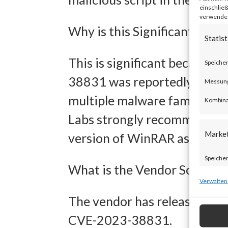
einschließ
verwendest
Why is this Significant?
Statist
This is significant because
Speicher
38831 was reportedly exploit
Messung 
multiple malware families h
Kombina
Labs strongly recommends al
Marke
version of WinRAR as soon as
Speicher
What is the Vendor Solution
zur Ausw
Verwalten
Verwendu
The vendor has released WinR
Personal
CVE-2023-38831.