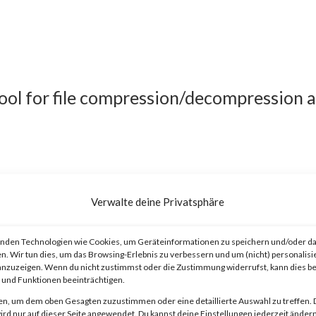
tool for file compression/decompression 
Verwalte deine Privatsphäre
ary code execution vulnerability that
n 6.23. The vulnerability allows threat
nden Technologien wie Cookies, um Geräteinformationen zu speichern und/oder da
n. Wir tun dies, um das Browsing-Erlebnis zu verbessern und um (nicht) personalisi
at contains a folder and a file with the sa
nzuzeigen. Wenn du nicht zustimmst oder die Zustimmung widerrufst, kann dies 
und Funktionen beeinträchtigen.
 to this as “viewing”) the file launches a
en, um dem oben Gesagten zuzustimmen oder eine detaillierte Auswahl zu treffen. 
.
rd nur auf dieser Seite angewendet. Du kannst deine Einstellungen jederzeit ändern