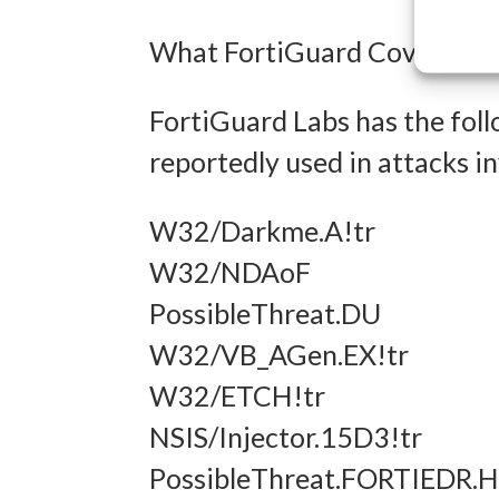
Entwick
What FortiGuard Coverage is
Inhalten
FortiGuard Labs has the foll
Eigens
reportedly used in attacks
Abgleich
verschie
W32/Darkme.A!tr
übermitt
W32/NDAoF
PossibleThreat.DU
Gewähr
W32/VB_AGen.EX!tr
Betrug
W32/ETCH!tr
und In
NSIS/Injector.15D3!tr
übermi
PossibleThreat.FORTIEDR.