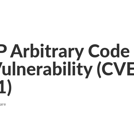
 Arbitrary Code
ulnerability (CV
1)
are