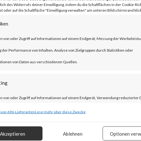
lich des Widerrufs deiner Einwilligung, indem du die Schaltflächen in der Cookie-Rich
 oder auf die Schaltfläche "Einwilligung verwalten" am unteren Bildschirmrand klick
iken
 WinRAR is widely used and CVE-2023-
n von oder Zugriff auf Informationen auf einem Endgerät, Messung der Werbeleistu
ed as a 0-day in April 2023. As a result,
der Performance von Inhalten, Analyse von Zielgruppen durch Statistiken oder
ave reportedly been deployed. FortiGuar
tionen von Daten aus verschiedenen Quellen.
l users of WinRAR to update to the lates
ting
 possible.
n von oder Zugriff auf Informationen auf einem Endgerät, Verwendung reduzierter 
?
ahl von Werbeanzeigen, Erstellung von Profilen für personalisierte Werbung,
 von 696-Lieferanten
Lese mehr über diese Zwecke
ng von Profilen zur Auswahl personalisierter Werbung, Erstellung von Profilen zur
AR version 6.23 that includes a fix for
isierung von Inhalten, Verwendung von Profilen zur Auswahl personalisierter Inhalt
Akzeptieren
Ablehnen
Optionen verw