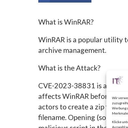
What is WinRAR?
WinRAR is a popular utility 
archive management.
What is the Attack?
CVE-2023-38831 is an arbitr
affects WinRAR before versio
Wir verwe
zuzugreife
actors to create a zip file th
Werbung a
Merkmale 
filename. Opening (some refer
Klicke unt
malicious script in the folder
Auswahl wi