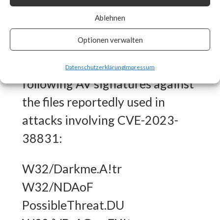
What FortiGuard Coverage is
Ablehnen
available?
Optionen verwalten
FortiGuard Labs has the
Datenschutzerklärung
Impressum
following AV signatures against
the files reportedly used in
attacks involving CVE-2023-
38831:
W32/Darkme.A!tr
W32/NDAoF
PossibleThreat.DU