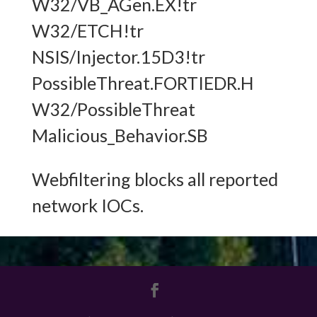
W32/VB_AGen.EX!tr
W32/ETCH!tr
NSIS/Injector.15D3!tr
PossibleThreat.FORTIEDR.H
W32/PossibleThreat
Malicious_Behavior.SB
Webfiltering blocks all reported
network IOCs.