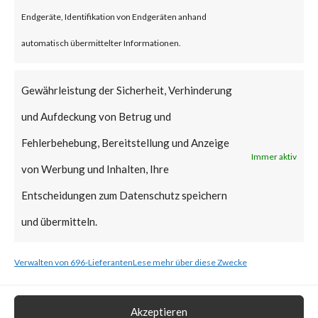
reportedly been deployed.
Endgeräte, Identifikation von Endgeräten anhand
FortiGuard Labs strongly
automatisch übermittelter Informationen.
recommends all users of
WinRAR to update to the latest
Gewährleistung der Sicherheit, Verhinderung
version of WinRAR as soon as
und Aufdeckung von Betrug und
possible.
Fehlerbehebung, Bereitstellung und Anzeige
Immer aktiv
von Werbung und Inhalten, Ihre
What is the Vendor Solution?
Entscheidungen zum Datenschutz speichern
The vendor has released
und übermitteln.
WinRAR version 6.23 that
Verwalten von 696-Lieferanten
Lese mehr über diese Zwecke
includes a fix for CVE-2023-
38831.
Akzeptieren