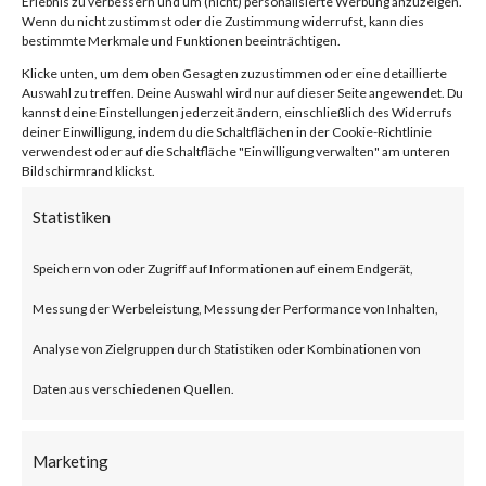
Erlebnis zu verbessern und um (nicht) personalisierte Werbung anzuzeigen.
compression/decompression
Wenn du nicht zustimmst oder die Zustimmung widerrufst, kann dies
bestimmte Merkmale und Funktionen beeinträchtigen.
and archive management.
Klicke unten, um dem oben Gesagten zuzustimmen oder eine detaillierte
Auswahl zu treffen. Deine Auswahl wird nur auf dieser Seite angewendet. Du
kannst deine Einstellungen jederzeit ändern, einschließlich des Widerrufs
What is the Attack?
deiner Einwilligung, indem du die Schaltflächen in der Cookie-Richtlinie
verwendest oder auf die Schaltfläche "Einwilligung verwalten" am unteren
Bildschirmrand klickst.
CVE-2023-38831 is an
Statistiken
arbitrary code execution
vulnerability that affects
Speichern von oder Zugriff auf Informationen auf einem Endgerät,
WinRAR before version 6.23.
Messung der Werbeleistung, Messung der Performance von Inhalten,
The vulnerability allows threat
Analyse von Zielgruppen durch Statistiken oder Kombinationen von
actors to create a zip file that
Daten aus verschiedenen Quellen.
contains a folder and a file with
Marketing
the same filename. Opening