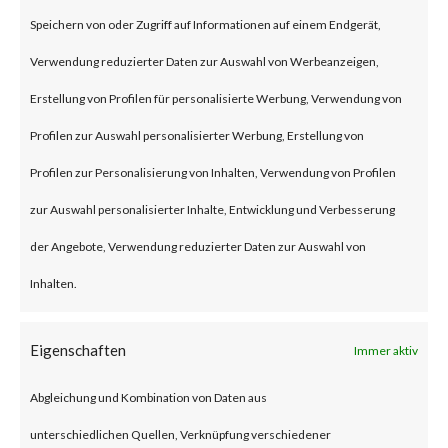
(some refer to this as “viewing”)
Speichern von oder Zugriff auf Informationen auf einem Endgerät,
the file launches a malicious
Verwendung reduzierter Daten zur Auswahl von Werbeanzeigen,
script in the folder.
Erstellung von Profilen für personalisierte Werbung, Verwendung von
Profilen zur Auswahl personalisierter Werbung, Erstellung von
Why is this Significant?
Profilen zur Personalisierung von Inhalten, Verwendung von Profilen
zur Auswahl personalisierter Inhalte, Entwicklung und Verbesserung
This is significant because
der Angebote, Verwendung reduzierter Daten zur Auswahl von
WinRAR is widely used and CVE-
Inhalten.
2023-38831 was reportedly
exploited as a 0-day in April
Eigenschaften
Immer aktiv
2023. As a result, multiple
Abgleichung und Kombination von Daten aus
malware families have
unterschiedlichen Quellen, Verknüpfung verschiedener