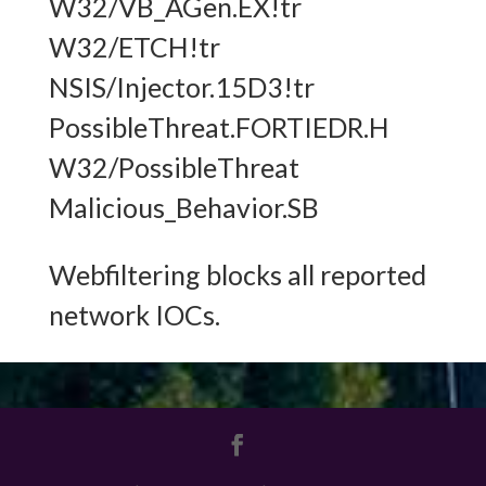
W32/VB_AGen.EX!tr
W32/ETCH!tr
NSIS/Injector.15D3!tr
PossibleThreat.FORTIEDR.H
W32/PossibleThreat
Malicious_Behavior.SB
Webfiltering blocks all reported
network IOCs.