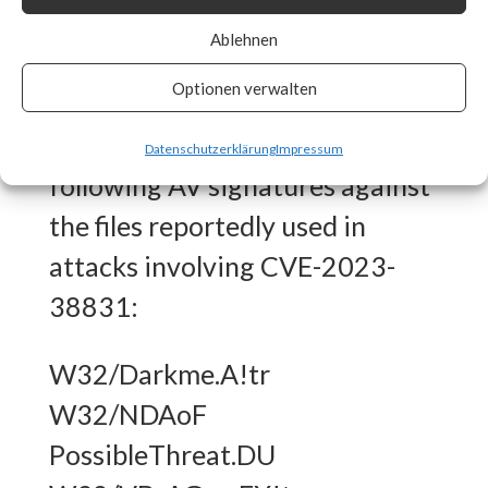
What FortiGuard Coverage is
Ablehnen
available?
Optionen verwalten
FortiGuard Labs has the
Datenschutzerklärung
Impressum
following AV signatures against
the files reportedly used in
attacks involving CVE-2023-
38831:
W32/Darkme.A!tr
W32/NDAoF
PossibleThreat.DU