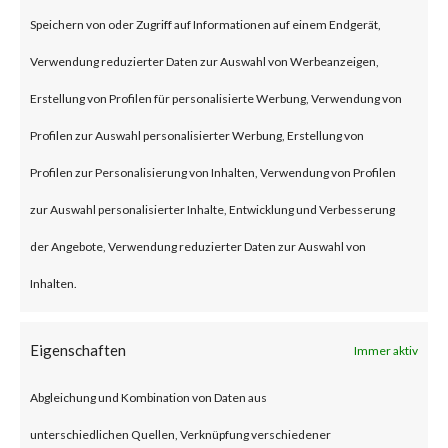
(some refer to this as “viewing”)
Speichern von oder Zugriff auf Informationen auf einem Endgerät,
the file launches a malicious
Verwendung reduzierter Daten zur Auswahl von Werbeanzeigen,
script in the folder.
Erstellung von Profilen für personalisierte Werbung, Verwendung von
Profilen zur Auswahl personalisierter Werbung, Erstellung von
Why is this Significant?
Profilen zur Personalisierung von Inhalten, Verwendung von Profilen
zur Auswahl personalisierter Inhalte, Entwicklung und Verbesserung
This is significant because
der Angebote, Verwendung reduzierter Daten zur Auswahl von
WinRAR is widely used and CVE-
Inhalten.
2023-38831 was reportedly
exploited as a 0-day in April
Eigenschaften
Immer aktiv
2023. As a result, multiple
Abgleichung und Kombination von Daten aus
malware families have
unterschiedlichen Quellen, Verknüpfung verschiedener