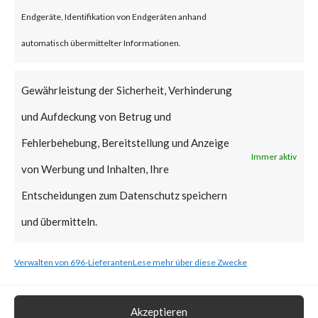
reportedly been deployed.
Endgeräte, Identifikation von Endgeräten anhand
FortiGuard Labs strongly
automatisch übermittelter Informationen.
recommends all users of
WinRAR to update to the latest
Gewährleistung der Sicherheit, Verhinderung
version of WinRAR as soon as
und Aufdeckung von Betrug und
possible.
Fehlerbehebung, Bereitstellung und Anzeige
Immer aktiv
von Werbung und Inhalten, Ihre
What is the Vendor Solution?
Entscheidungen zum Datenschutz speichern
The vendor has released
und übermitteln.
WinRAR version 6.23 that
Verwalten von 696-Lieferanten
Lese mehr über diese Zwecke
includes a fix for CVE-2023-
38831.
Akzeptieren