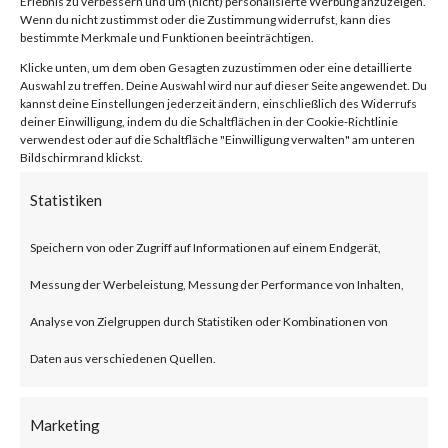
Erlebnis zu verbessern und um (nicht) personalisierte Werbung anzuzeigen.
compression/decompression
Wenn du nicht zustimmst oder die Zustimmung widerrufst, kann dies
bestimmte Merkmale und Funktionen beeinträchtigen.
and archive management.
Klicke unten, um dem oben Gesagten zuzustimmen oder eine detaillierte
Auswahl zu treffen. Deine Auswahl wird nur auf dieser Seite angewendet. Du
kannst deine Einstellungen jederzeit ändern, einschließlich des Widerrufs
What is the Attack?
deiner Einwilligung, indem du die Schaltflächen in der Cookie-Richtlinie
verwendest oder auf die Schaltfläche "Einwilligung verwalten" am unteren
Bildschirmrand klickst.
CVE-2023-38831 is an
Statistiken
arbitrary code execution
vulnerability that affects
Speichern von oder Zugriff auf Informationen auf einem Endgerät,
WinRAR before version 6.23.
Messung der Werbeleistung, Messung der Performance von Inhalten,
The vulnerability allows threat
Analyse von Zielgruppen durch Statistiken oder Kombinationen von
actors to create a zip file that
Daten aus verschiedenen Quellen.
contains a folder and a file with
Marketing
the same filename. Opening