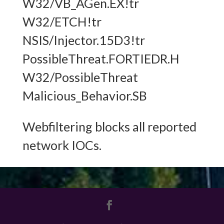
W32/VB_AGen.EX!tr
W32/ETCH!tr
NSIS/Injector.15D3!tr
PossibleThreat.FORTIEDR.H
W32/PossibleThreat
Malicious_Behavior.SB
Webfiltering blocks all reported
network IOCs.