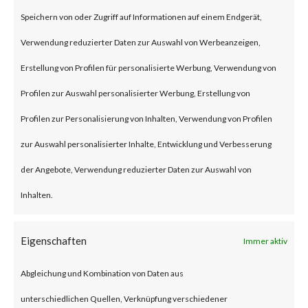
(some refer to this as “viewing”)
Speichern von oder Zugriff auf Informationen auf einem Endgerät,
the file launches a malicious
Verwendung reduzierter Daten zur Auswahl von Werbeanzeigen,
script in the folder.
Erstellung von Profilen für personalisierte Werbung, Verwendung von
Profilen zur Auswahl personalisierter Werbung, Erstellung von
Why is this Significant?
Profilen zur Personalisierung von Inhalten, Verwendung von Profilen
zur Auswahl personalisierter Inhalte, Entwicklung und Verbesserung
This is significant because
der Angebote, Verwendung reduzierter Daten zur Auswahl von
WinRAR is widely used and CVE-
Inhalten.
2023-38831 was reportedly
exploited as a 0-day in April
Eigenschaften
Immer aktiv
2023. As a result, multiple
Abgleichung und Kombination von Daten aus
malware families have
unterschiedlichen Quellen, Verknüpfung verschiedener