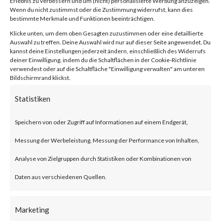
Erlebnis zu verbessern und um (nicht) personalisierte Werbung anzuzeigen.
compression/decompression
Wenn du nicht zustimmst oder die Zustimmung widerrufst, kann dies
bestimmte Merkmale und Funktionen beeinträchtigen.
and archive management.
Klicke unten, um dem oben Gesagten zuzustimmen oder eine detaillierte
Auswahl zu treffen. Deine Auswahl wird nur auf dieser Seite angewendet. Du
kannst deine Einstellungen jederzeit ändern, einschließlich des Widerrufs
What is the Attack?
deiner Einwilligung, indem du die Schaltflächen in der Cookie-Richtlinie
verwendest oder auf die Schaltfläche "Einwilligung verwalten" am unteren
Bildschirmrand klickst.
CVE-2023-38831 is an
Statistiken
arbitrary code execution
vulnerability that affects
Speichern von oder Zugriff auf Informationen auf einem Endgerät,
WinRAR before version 6.23.
Messung der Werbeleistung, Messung der Performance von Inhalten,
The vulnerability allows threat
Analyse von Zielgruppen durch Statistiken oder Kombinationen von
actors to create a zip file that
Daten aus verschiedenen Quellen.
contains a folder and a file with
Marketing
the same filename. Opening