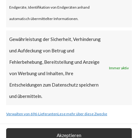
reportedly been deployed.
Endgeräte, Identifikation von Endgeräten anhand
FortiGuard Labs strongly
automatisch übermittelter Informationen.
recommends all users of
WinRAR to update to the latest
Gewährleistung der Sicherheit, Verhinderung
version of WinRAR as soon as
und Aufdeckung von Betrug und
possible.
Fehlerbehebung, Bereitstellung und Anzeige
Immer aktiv
von Werbung und Inhalten, Ihre
What is the Vendor Solution?
Entscheidungen zum Datenschutz speichern
The vendor has released
und übermitteln.
WinRAR version 6.23 that
Verwalten von 696-Lieferanten
Lese mehr über diese Zwecke
includes a fix for CVE-2023-
38831.
Akzeptieren