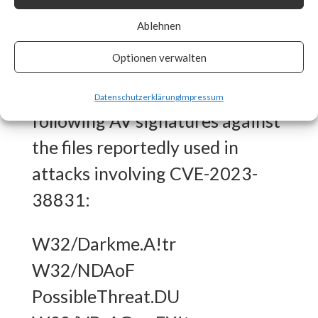
What FortiGuard Coverage is
Ablehnen
available?
Optionen verwalten
FortiGuard Labs has the
Datenschutzerklärung
Impressum
following AV signatures against
the files reportedly used in
attacks involving CVE-2023-
38831:
W32/Darkme.A!tr
W32/NDAoF
PossibleThreat.DU