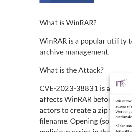
What is WinRAR?
WinRAR is a popular utility 
archive management.
What is the Attack?
CVE-2023-38831 is an arbitr
affects WinRAR before versio
Wir verwe
zuzugreife
actors to create a zip file th
Werbung a
Merkmale 
filename. Opening (some refer
Klicke unt
malicious script in the folder
Auswahl wi