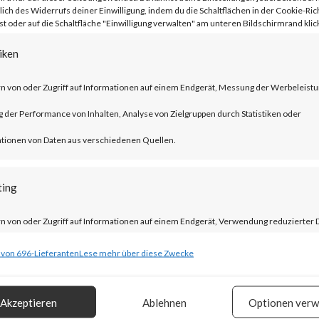
lich des Widerrufs deiner Einwilligung, indem du die Schaltflächen in der Cookie-Rich
 oder auf die Schaltfläche "Einwilligung verwalten" am unteren Bildschirmrand klick
iken
 WinRAR is widely used and CVE-2023-
n von oder Zugriff auf Informationen auf einem Endgerät, Messung der Werbeleistu
ed as a 0-day in April 2023. As a result,
der Performance von Inhalten, Analyse von Zielgruppen durch Statistiken oder
ave reportedly been deployed. FortiGuar
tionen von Daten aus verschiedenen Quellen.
l users of WinRAR to update to the lates
ting
 possible.
n von oder Zugriff auf Informationen auf einem Endgerät, Verwendung reduzierter 
?
ahl von Werbeanzeigen, Erstellung von Profilen für personalisierte Werbung,
 von 696-Lieferanten
Lese mehr über diese Zwecke
ng von Profilen zur Auswahl personalisierter Werbung, Erstellung von Profilen zur
AR version 6.23 that includes a fix for
isierung von Inhalten, Verwendung von Profilen zur Auswahl personalisierter Inhalt
Akzeptieren
Ablehnen
Optionen verw