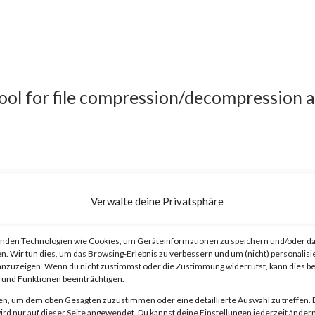
tool for file compression/decompression 
Verwalte deine Privatsphäre
ary code execution vulnerability that
n 6.23. The vulnerability allows threat
nden Technologien wie Cookies, um Geräteinformationen zu speichern und/oder da
n. Wir tun dies, um das Browsing-Erlebnis zu verbessern und um (nicht) personalisi
at contains a folder and a file with the sa
nzuzeigen. Wenn du nicht zustimmst oder die Zustimmung widerrufst, kann dies 
und Funktionen beeinträchtigen.
 to this as “viewing”) the file launches a
en, um dem oben Gesagten zuzustimmen oder eine detaillierte Auswahl zu treffen. 
.
rd nur auf dieser Seite angewendet. Du kannst deine Einstellungen jederzeit ändern