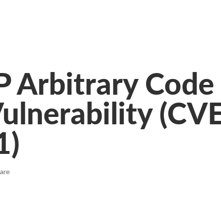
 Arbitrary Code
ulnerability (CV
1)
are