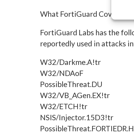
Entwick
What FortiGuard Coverage is
Inhalten
FortiGuard Labs has the foll
Eigens
reportedly used in attacks
Abgleich
verschie
W32/Darkme.A!tr
übermitt
W32/NDAoF
PossibleThreat.DU
Gewähr
W32/VB_AGen.EX!tr
Betrug
W32/ETCH!tr
und In
NSIS/Injector.15D3!tr
übermi
PossibleThreat.FORTIEDR.