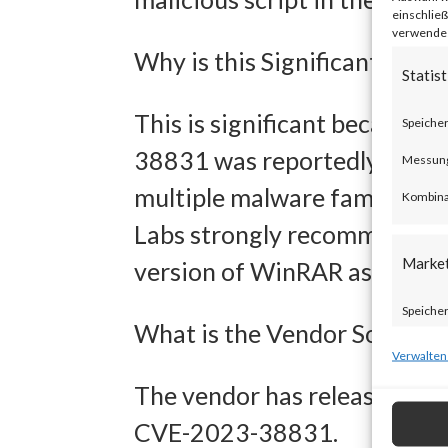
einschließ
verwendest
Why is this Significant?
Statist
This is significant because
Speicher
38831 was reportedly exploit
Messung 
multiple malware families h
Kombina
Labs strongly recommends al
Marke
version of WinRAR as soon as
Speicher
What is the Vendor Solution
zur Ausw
Verwalten
Verwendu
The vendor has released WinR
Personal
CVE-2023-38831.