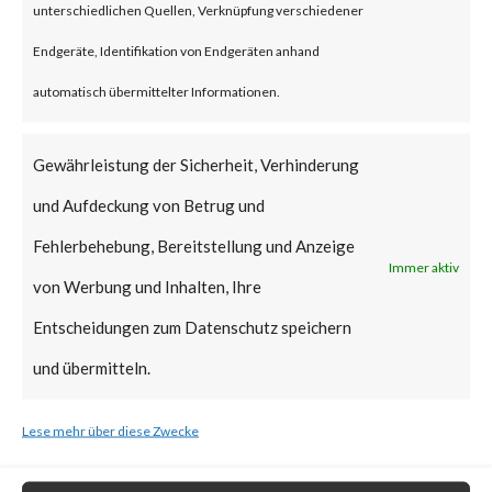
reportedly been deployed.
unterschiedlichen Quellen, Verknüpfung verschiedener
FortiGuard Labs strongly
Endgeräte, Identifikation von Endgeräten anhand
recommends all users of
automatisch übermittelter Informationen.
WinRAR to update to the latest
version of WinRAR as soon as
Gewährleistung der Sicherheit, Verhinderung
possible.
und Aufdeckung von Betrug und
Fehlerbehebung, Bereitstellung und Anzeige
What is the Vendor Solution?
Immer aktiv
von Werbung und Inhalten, Ihre
Entscheidungen zum Datenschutz speichern
The vendor has released
und übermitteln.
WinRAR version 6.23 that
includes a fix for CVE-2023-
Lese mehr über diese Zwecke
38831.