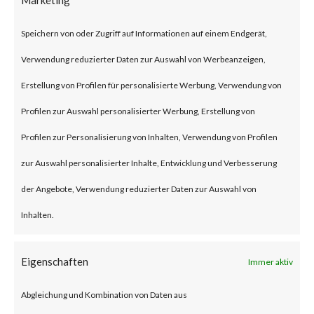
(some refer to this as “viewing”)
Speichern von oder Zugriff auf Informationen auf einem Endgerät,
the file launches a malicious
Verwendung reduzierter Daten zur Auswahl von Werbeanzeigen,
script in the folder.
Erstellung von Profilen für personalisierte Werbung, Verwendung von
Why is this Significant?
Profilen zur Auswahl personalisierter Werbung, Erstellung von
Profilen zur Personalisierung von Inhalten, Verwendung von Profilen
This is significant because
zur Auswahl personalisierter Inhalte, Entwicklung und Verbesserung
WinRAR is widely used and CVE-
der Angebote, Verwendung reduzierter Daten zur Auswahl von
2023-38831 was reportedly
Inhalten.
exploited as a 0-day in April
2023. As a result, multiple
Eigenschaften
Immer aktiv
malware families have
Abgleichung und Kombination von Daten aus