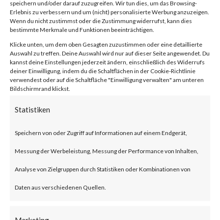
speichern und/oder darauf zuzugreifen. Wir tun dies, um das Browsing-
compression/decompression
Erlebnis zu verbessern und um (nicht) personalisierte Werbung anzuzeigen.
Wenn du nicht zustimmst oder die Zustimmung widerrufst, kann dies
and archive management.
bestimmte Merkmale und Funktionen beeinträchtigen.
Klicke unten, um dem oben Gesagten zuzustimmen oder eine detaillierte
Auswahl zu treffen. Deine Auswahl wird nur auf dieser Seite angewendet. Du
What is the Attack?
kannst deine Einstellungen jederzeit ändern, einschließlich des Widerrufs
deiner Einwilligung, indem du die Schaltflächen in der Cookie-Richtlinie
verwendest oder auf die Schaltfläche "Einwilligung verwalten" am unteren
CVE-2023-38831 is an
Bildschirmrand klickst.
arbitrary code execution
Statistiken
vulnerability that affects
Speichern von oder Zugriff auf Informationen auf einem Endgerät,
WinRAR before version 6.23.
Messung der Werbeleistung, Messung der Performance von Inhalten,
The vulnerability allows threat
Analyse von Zielgruppen durch Statistiken oder Kombinationen von
actors to create a zip file that
Daten aus verschiedenen Quellen.
contains a folder and a file with
the same filename. Opening
Marketing