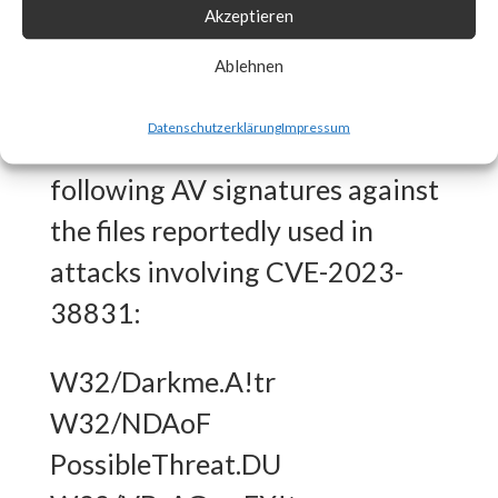
Akzeptieren
What FortiGuard Coverage is
Ablehnen
available?
Datenschutzerklärung
Impressum
FortiGuard Labs has the
following AV signatures against
the files reportedly used in
attacks involving CVE-2023-
38831:
W32/Darkme.A!tr
W32/NDAoF
PossibleThreat.DU