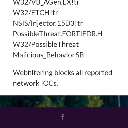
W32/VB_AGen.EX!tr
W32/ETCH!tr
NSIS/Injector.15D3!tr
PossibleThreat.FORTIEDR.H
W32/PossibleThreat
Malicious_Behavior.SB
Webfiltering blocks all reported
network IOCs.