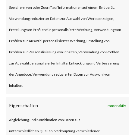
(some refer to this as “viewing”)
Speichern von oder Zugriff auf Informationen auf einem Endgerät,
the file launches a malicious
Verwendung reduzierter Daten zur Auswahl von Werbeanzeigen,
script in the folder.
Erstellung von Profilen für personalisierte Werbung, Verwendung von
Profilen zur Auswahl personalisierter Werbung, Erstellung von
Why is this Significant?
Profilen zur Personalisierung von Inhalten, Verwendung von Profilen
zur Auswahl personalisierter Inhalte, Entwicklung und Verbesserung
This is significant because
der Angebote, Verwendung reduzierter Daten zur Auswahl von
WinRAR is widely used and CVE-
Inhalten.
2023-38831 was reportedly
exploited as a 0-day in April
Eigenschaften
Immer aktiv
2023. As a result, multiple
Abgleichung und Kombination von Daten aus
malware families have
unterschiedlichen Quellen, Verknüpfung verschiedener