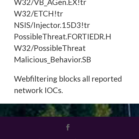
W32/VB_AGen.EX!tr
W32/ETCH!tr
NSIS/Injector.15D3!tr
PossibleThreat.FORTIEDR.H
W32/PossibleThreat
Malicious_Behavior.SB
Webfiltering blocks all reported
network IOCs.