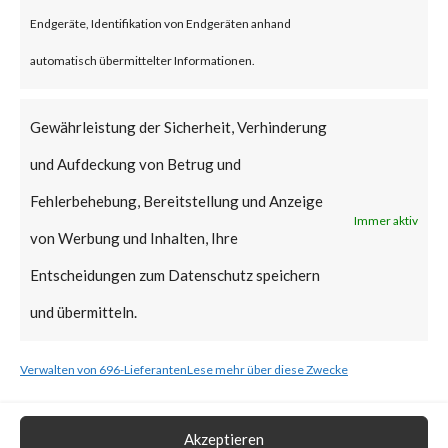
reportedly been deployed.
Endgeräte, Identifikation von Endgeräten anhand
FortiGuard Labs strongly
automatisch übermittelter Informationen.
recommends all users of
WinRAR to update to the latest
Gewährleistung der Sicherheit, Verhinderung
version of WinRAR as soon as
und Aufdeckung von Betrug und
possible.
Fehlerbehebung, Bereitstellung und Anzeige
Immer aktiv
von Werbung und Inhalten, Ihre
What is the Vendor Solution?
Entscheidungen zum Datenschutz speichern
The vendor has released
und übermitteln.
WinRAR version 6.23 that
Verwalten von 696-Lieferanten
Lese mehr über diese Zwecke
includes a fix for CVE-2023-
38831.
Akzeptieren