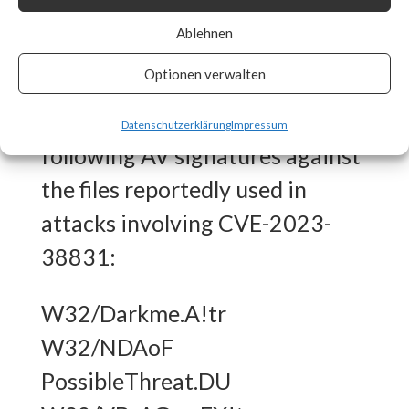
What FortiGuard Coverage is
Ablehnen
available?
Optionen verwalten
FortiGuard Labs has the
Datenschutzerklärung
Impressum
following AV signatures against
the files reportedly used in
attacks involving CVE-2023-
38831:
W32/Darkme.A!tr
W32/NDAoF
PossibleThreat.DU