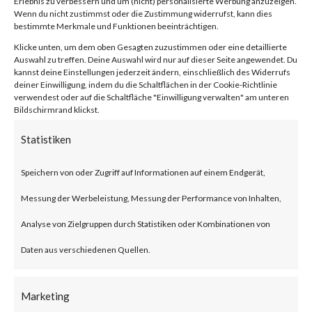
Erlebnis zu verbessern und um (nicht) personalisierte Werbung anzuzeigen.
compression/decompression
Wenn du nicht zustimmst oder die Zustimmung widerrufst, kann dies
bestimmte Merkmale und Funktionen beeinträchtigen.
and archive management.
Klicke unten, um dem oben Gesagten zuzustimmen oder eine detaillierte
Auswahl zu treffen. Deine Auswahl wird nur auf dieser Seite angewendet. Du
kannst deine Einstellungen jederzeit ändern, einschließlich des Widerrufs
What is the Attack?
deiner Einwilligung, indem du die Schaltflächen in der Cookie-Richtlinie
verwendest oder auf die Schaltfläche "Einwilligung verwalten" am unteren
Bildschirmrand klickst.
CVE-2023-38831 is an
Statistiken
arbitrary code execution
vulnerability that affects
Speichern von oder Zugriff auf Informationen auf einem Endgerät,
WinRAR before version 6.23.
Messung der Werbeleistung, Messung der Performance von Inhalten,
The vulnerability allows threat
Analyse von Zielgruppen durch Statistiken oder Kombinationen von
actors to create a zip file that
Daten aus verschiedenen Quellen.
contains a folder and a file with
Marketing
the same filename. Opening