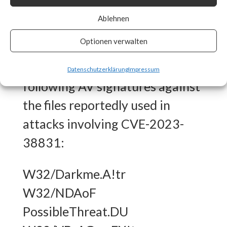
What FortiGuard Coverage is
Ablehnen
available?
Optionen verwalten
FortiGuard Labs has the
Datenschutzerklärung
Impressum
following AV signatures against
the files reportedly used in
attacks involving CVE-2023-
38831:
W32/Darkme.A!tr
W32/NDAoF
PossibleThreat.DU