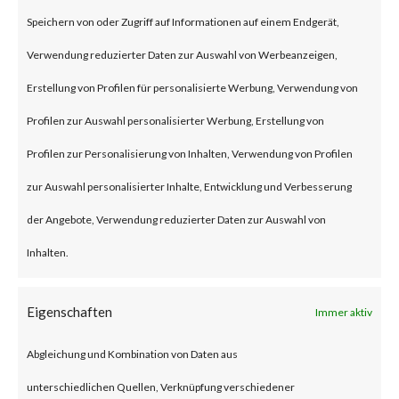
(some refer to this as “viewing”)
Speichern von oder Zugriff auf Informationen auf einem Endgerät,
the file launches a malicious
Verwendung reduzierter Daten zur Auswahl von Werbeanzeigen,
script in the folder.
Erstellung von Profilen für personalisierte Werbung, Verwendung von
Profilen zur Auswahl personalisierter Werbung, Erstellung von
Why is this Significant?
Profilen zur Personalisierung von Inhalten, Verwendung von Profilen
zur Auswahl personalisierter Inhalte, Entwicklung und Verbesserung
This is significant because
der Angebote, Verwendung reduzierter Daten zur Auswahl von
WinRAR is widely used and CVE-
Inhalten.
2023-38831 was reportedly
exploited as a 0-day in April
Eigenschaften
Immer aktiv
2023. As a result, multiple
Abgleichung und Kombination von Daten aus
malware families have
unterschiedlichen Quellen, Verknüpfung verschiedener