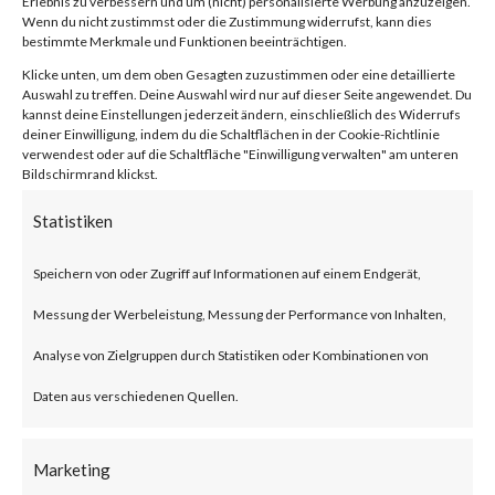
Erlebnis zu verbessern und um (nicht) personalisierte Werbung anzuzeigen.
compression/decompression
Wenn du nicht zustimmst oder die Zustimmung widerrufst, kann dies
bestimmte Merkmale und Funktionen beeinträchtigen.
and archive management.
Klicke unten, um dem oben Gesagten zuzustimmen oder eine detaillierte
Auswahl zu treffen. Deine Auswahl wird nur auf dieser Seite angewendet. Du
kannst deine Einstellungen jederzeit ändern, einschließlich des Widerrufs
What is the Attack?
deiner Einwilligung, indem du die Schaltflächen in der Cookie-Richtlinie
verwendest oder auf die Schaltfläche "Einwilligung verwalten" am unteren
Bildschirmrand klickst.
CVE-2023-38831 is an
Statistiken
arbitrary code execution
vulnerability that affects
Speichern von oder Zugriff auf Informationen auf einem Endgerät,
WinRAR before version 6.23.
Messung der Werbeleistung, Messung der Performance von Inhalten,
The vulnerability allows threat
Analyse von Zielgruppen durch Statistiken oder Kombinationen von
actors to create a zip file that
Daten aus verschiedenen Quellen.
contains a folder and a file with
Marketing
the same filename. Opening