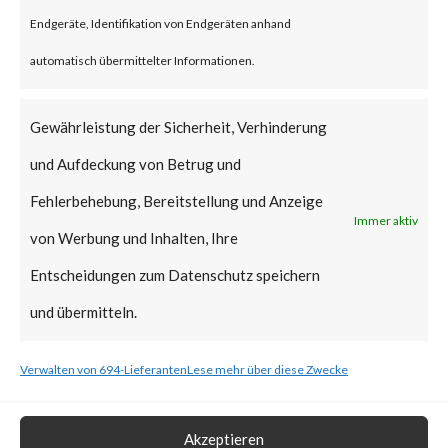
reportedly been deployed.
Endgeräte, Identifikation von Endgeräten anhand
FortiGuard Labs strongly
automatisch übermittelter Informationen.
recommends all users of
WinRAR to update to the latest
Gewährleistung der Sicherheit, Verhinderung
version of WinRAR as soon as
und Aufdeckung von Betrug und
possible.
Fehlerbehebung, Bereitstellung und Anzeige
Immer aktiv
von Werbung und Inhalten, Ihre
What is the Vendor Solution?
Entscheidungen zum Datenschutz speichern
The vendor has released
und übermitteln.
WinRAR version 6.23 that
Verwalten von 694-Lieferanten
Lese mehr über diese Zwecke
includes a fix for CVE-2023-
38831.
Akzeptieren