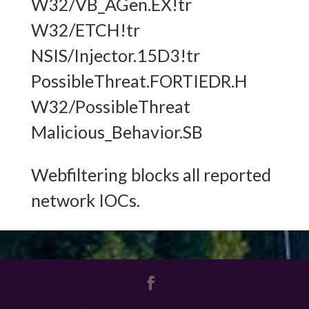
W32/VB_AGen.EX!tr
W32/ETCH!tr
NSIS/Injector.15D3!tr
PossibleThreat.FORTIEDR.H
W32/PossibleThreat
Malicious_Behavior.SB
Webfiltering blocks all reported
network IOCs.