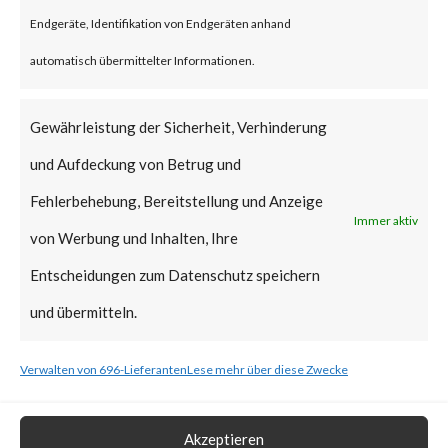
reportedly been deployed.
Endgeräte, Identifikation von Endgeräten anhand
FortiGuard Labs strongly
automatisch übermittelter Informationen.
recommends all users of
WinRAR to update to the latest
Gewährleistung der Sicherheit, Verhinderung
version of WinRAR as soon as
und Aufdeckung von Betrug und
possible.
Fehlerbehebung, Bereitstellung und Anzeige
Immer aktiv
von Werbung und Inhalten, Ihre
What is the Vendor Solution?
Entscheidungen zum Datenschutz speichern
The vendor has released
und übermitteln.
WinRAR version 6.23 that
Verwalten von 696-Lieferanten
Lese mehr über diese Zwecke
includes a fix for CVE-2023-
38831.
Akzeptieren