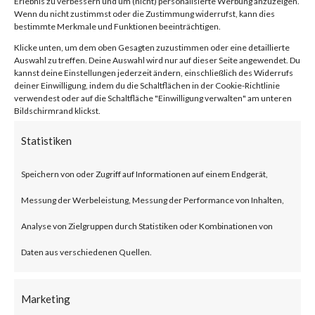
Erlebnis zu verbessern und um (nicht) personalisierte Werbung anzuzeigen.
compression/decompression
Wenn du nicht zustimmst oder die Zustimmung widerrufst, kann dies
bestimmte Merkmale und Funktionen beeinträchtigen.
and archive management.
Klicke unten, um dem oben Gesagten zuzustimmen oder eine detaillierte
Auswahl zu treffen. Deine Auswahl wird nur auf dieser Seite angewendet. Du
kannst deine Einstellungen jederzeit ändern, einschließlich des Widerrufs
What is the Attack?
deiner Einwilligung, indem du die Schaltflächen in der Cookie-Richtlinie
verwendest oder auf die Schaltfläche "Einwilligung verwalten" am unteren
Bildschirmrand klickst.
CVE-2023-38831 is an
Statistiken
arbitrary code execution
vulnerability that affects
Speichern von oder Zugriff auf Informationen auf einem Endgerät,
WinRAR before version 6.23.
Messung der Werbeleistung, Messung der Performance von Inhalten,
The vulnerability allows threat
Analyse von Zielgruppen durch Statistiken oder Kombinationen von
actors to create a zip file that
Daten aus verschiedenen Quellen.
contains a folder and a file with
Marketing
the same filename. Opening