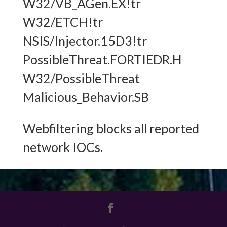
W32/VB_AGen.EX!tr
W32/ETCH!tr
NSIS/Injector.15D3!tr
PossibleThreat.FORTIEDR.H
W32/PossibleThreat
Malicious_Behavior.SB
Webfiltering blocks all reported
network IOCs.