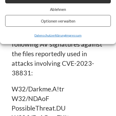
What FortiGuard Coverage is
Ablehnen
available?
Optionen verwalten
FortiGuard Labs has the
Datenschutzerklärung
Impressum
following AV signatures against
the files reportedly used in
attacks involving CVE-2023-
38831:
W32/Darkme.A!tr
W32/NDAoF
PossibleThreat.DU