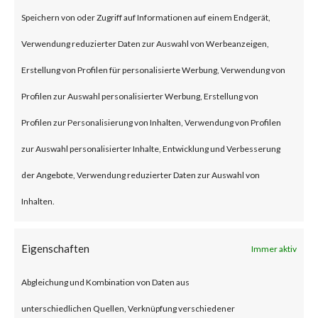
(some refer to this as “viewing”)
Speichern von oder Zugriff auf Informationen auf einem Endgerät,
the file launches a malicious
Verwendung reduzierter Daten zur Auswahl von Werbeanzeigen,
script in the folder.
Erstellung von Profilen für personalisierte Werbung, Verwendung von
Profilen zur Auswahl personalisierter Werbung, Erstellung von
Why is this Significant?
Profilen zur Personalisierung von Inhalten, Verwendung von Profilen
zur Auswahl personalisierter Inhalte, Entwicklung und Verbesserung
This is significant because
der Angebote, Verwendung reduzierter Daten zur Auswahl von
WinRAR is widely used and CVE-
Inhalten.
2023-38831 was reportedly
exploited as a 0-day in April
Eigenschaften
Immer aktiv
2023. As a result, multiple
Abgleichung und Kombination von Daten aus
malware families have
unterschiedlichen Quellen, Verknüpfung verschiedener