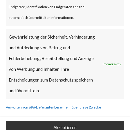
reportedly been deployed.
Endgeräte, Identifikation von Endgeräten anhand
FortiGuard Labs strongly
automatisch übermittelter Informationen.
recommends all users of
WinRAR to update to the latest
Gewährleistung der Sicherheit, Verhinderung
version of WinRAR as soon as
und Aufdeckung von Betrug und
possible.
Fehlerbehebung, Bereitstellung und Anzeige
Immer aktiv
von Werbung und Inhalten, Ihre
What is the Vendor Solution?
Entscheidungen zum Datenschutz speichern
The vendor has released
und übermitteln.
WinRAR version 6.23 that
Verwalten von 696-Lieferanten
Lese mehr über diese Zwecke
includes a fix for CVE-2023-
38831.
Akzeptieren