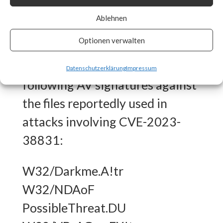
What FortiGuard Coverage is
Ablehnen
available?
Optionen verwalten
FortiGuard Labs has the
Datenschutzerklärung
Impressum
following AV signatures against
the files reportedly used in
attacks involving CVE-2023-
38831:
W32/Darkme.A!tr
W32/NDAoF
PossibleThreat.DU