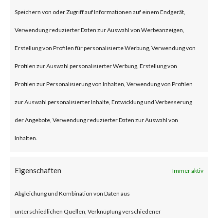
(some refer to this as “viewing”)
Speichern von oder Zugriff auf Informationen auf einem Endgerät,
the file launches a malicious
Verwendung reduzierter Daten zur Auswahl von Werbeanzeigen,
script in the folder.
Erstellung von Profilen für personalisierte Werbung, Verwendung von
Profilen zur Auswahl personalisierter Werbung, Erstellung von
Why is this Significant?
Profilen zur Personalisierung von Inhalten, Verwendung von Profilen
zur Auswahl personalisierter Inhalte, Entwicklung und Verbesserung
This is significant because
der Angebote, Verwendung reduzierter Daten zur Auswahl von
WinRAR is widely used and CVE-
Inhalten.
2023-38831 was reportedly
exploited as a 0-day in April
Eigenschaften
Immer aktiv
2023. As a result, multiple
Abgleichung und Kombination von Daten aus
malware families have
unterschiedlichen Quellen, Verknüpfung verschiedener