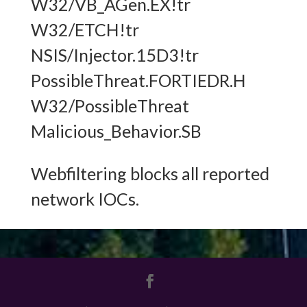
W32/VB_AGen.EX!tr
W32/ETCH!tr
NSIS/Injector.15D3!tr
PossibleThreat.FORTIEDR.H
W32/PossibleThreat
Malicious_Behavior.SB
Webfiltering blocks all reported
network IOCs.