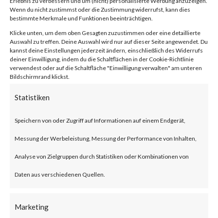
Erlebnis zu verbessern und um (nicht) personalisierte Werbung anzuzeigen.
compression/decompression
Wenn du nicht zustimmst oder die Zustimmung widerrufst, kann dies
bestimmte Merkmale und Funktionen beeinträchtigen.
and archive management.
Klicke unten, um dem oben Gesagten zuzustimmen oder eine detaillierte
Auswahl zu treffen. Deine Auswahl wird nur auf dieser Seite angewendet. Du
kannst deine Einstellungen jederzeit ändern, einschließlich des Widerrufs
What is the Attack?
deiner Einwilligung, indem du die Schaltflächen in der Cookie-Richtlinie
verwendest oder auf die Schaltfläche "Einwilligung verwalten" am unteren
Bildschirmrand klickst.
CVE-2023-38831 is an
Statistiken
arbitrary code execution
vulnerability that affects
Speichern von oder Zugriff auf Informationen auf einem Endgerät,
WinRAR before version 6.23.
Messung der Werbeleistung, Messung der Performance von Inhalten,
The vulnerability allows threat
Analyse von Zielgruppen durch Statistiken oder Kombinationen von
actors to create a zip file that
Daten aus verschiedenen Quellen.
contains a folder and a file with
Marketing
the same filename. Opening