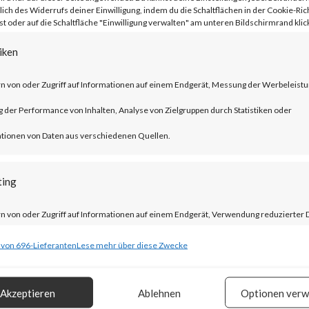
lich des Widerrufs deiner Einwilligung, indem du die Schaltflächen in der Cookie-Rich
 oder auf die Schaltfläche "Einwilligung verwalten" am unteren Bildschirmrand klick
iken
 WinRAR is widely used and CVE-2023-
n von oder Zugriff auf Informationen auf einem Endgerät, Messung der Werbeleistu
ed as a 0-day in April 2023. As a result,
der Performance von Inhalten, Analyse von Zielgruppen durch Statistiken oder
ave reportedly been deployed. FortiGuar
tionen von Daten aus verschiedenen Quellen.
l users of WinRAR to update to the lates
ting
 possible.
n von oder Zugriff auf Informationen auf einem Endgerät, Verwendung reduzierter 
?
ahl von Werbeanzeigen, Erstellung von Profilen für personalisierte Werbung,
 von 696-Lieferanten
Lese mehr über diese Zwecke
ng von Profilen zur Auswahl personalisierter Werbung, Erstellung von Profilen zur
AR version 6.23 that includes a fix for
isierung von Inhalten, Verwendung von Profilen zur Auswahl personalisierter Inhalt
Akzeptieren
Ablehnen
Optionen verw