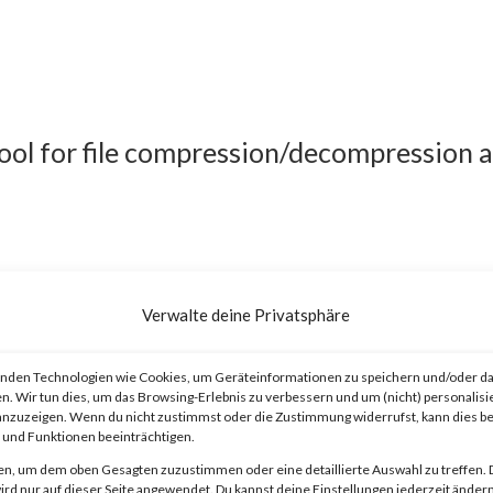
tool for file compression/decompression 
Verwalte deine Privatsphäre
ary code execution vulnerability that
n 6.23. The vulnerability allows threat
nden Technologien wie Cookies, um Geräteinformationen zu speichern und/oder da
n. Wir tun dies, um das Browsing-Erlebnis zu verbessern und um (nicht) personalisi
at contains a folder and a file with the sa
nzuzeigen. Wenn du nicht zustimmst oder die Zustimmung widerrufst, kann dies 
und Funktionen beeinträchtigen.
 to this as “viewing”) the file launches a
en, um dem oben Gesagten zuzustimmen oder eine detaillierte Auswahl zu treffen. 
.
rd nur auf dieser Seite angewendet. Du kannst deine Einstellungen jederzeit ändern