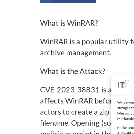
What is WinRAR?
WinRAR is a popular utility 
archive management.
What is the Attack?
CVE-2023-38831 is an arbitr
affects WinRAR before versio
Wir verwe
zuzugreife
actors to create a zip file th
Werbung a
Merkmale 
filename. Opening (some refer
Klicke unt
malicious script in the folder
Auswahl wi