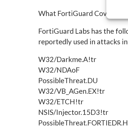
Entwick
What FortiGuard Coverage is
Inhalten
FortiGuard Labs has the foll
Eigens
reportedly used in attacks
Abgleich
verschie
W32/Darkme.A!tr
übermitt
W32/NDAoF
PossibleThreat.DU
Gewähr
W32/VB_AGen.EX!tr
Betrug
W32/ETCH!tr
und In
NSIS/Injector.15D3!tr
übermi
PossibleThreat.FORTIEDR.