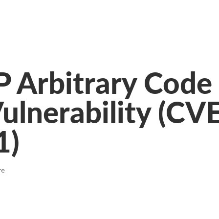
 Arbitrary Code
ulnerability (CV
1)
re