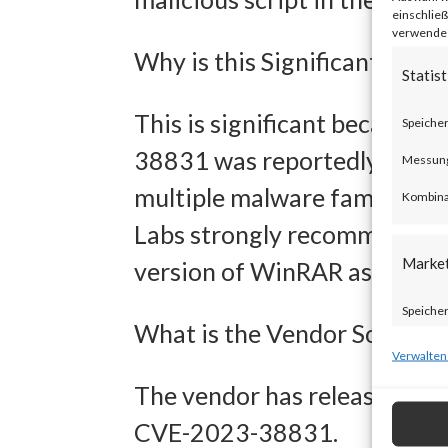
einschließ
verwendest
Why is this Significant?
Statist
This is significant because
Speicher
38831 was reportedly exploit
Messung 
multiple malware families h
Kombina
Labs strongly recommends al
Marke
version of WinRAR as soon as
Speicher
What is the Vendor Solution
zur Ausw
Verwalten
Verwendu
The vendor has released WinR
Personal
CVE-2023-38831.