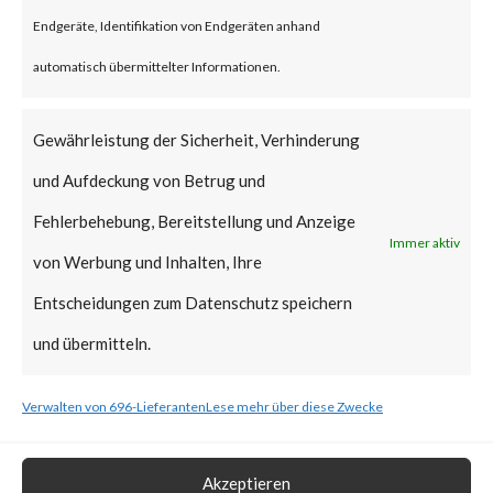
reportedly been deployed.
Endgeräte, Identifikation von Endgeräten anhand
FortiGuard Labs strongly
automatisch übermittelter Informationen.
recommends all users of
WinRAR to update to the latest
Gewährleistung der Sicherheit, Verhinderung
version of WinRAR as soon as
und Aufdeckung von Betrug und
possible.
Fehlerbehebung, Bereitstellung und Anzeige
Immer aktiv
von Werbung und Inhalten, Ihre
What is the Vendor Solution?
Entscheidungen zum Datenschutz speichern
The vendor has released
und übermitteln.
WinRAR version 6.23 that
Verwalten von 696-Lieferanten
Lese mehr über diese Zwecke
includes a fix for CVE-2023-
38831.
Akzeptieren