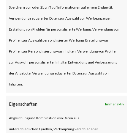
(some refer to this as “viewing”)
Speichern von oder Zugriff auf Informationen auf einem Endgerät,
the file launches a malicious
Verwendung reduzierter Daten zur Auswahl von Werbeanzeigen,
script in the folder.
Erstellung von Profilen für personalisierte Werbung, Verwendung von
Profilen zur Auswahl personalisierter Werbung, Erstellung von
Why is this Significant?
Profilen zur Personalisierung von Inhalten, Verwendung von Profilen
zur Auswahl personalisierter Inhalte, Entwicklung und Verbesserung
This is significant because
der Angebote, Verwendung reduzierter Daten zur Auswahl von
WinRAR is widely used and CVE-
Inhalten.
2023-38831 was reportedly
exploited as a 0-day in April
Eigenschaften
Immer aktiv
2023. As a result, multiple
Abgleichung und Kombination von Daten aus
malware families have
unterschiedlichen Quellen, Verknüpfung verschiedener