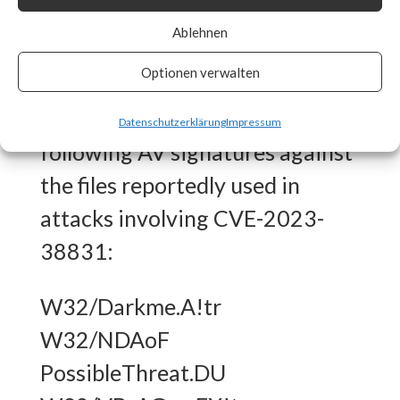
What FortiGuard Coverage is
Ablehnen
available?
Optionen verwalten
FortiGuard Labs has the
Datenschutzerklärung
Impressum
following AV signatures against
the files reportedly used in
attacks involving CVE-2023-
38831:
W32/Darkme.A!tr
W32/NDAoF
PossibleThreat.DU