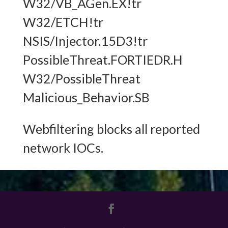
W32/VB_AGen.EX!tr
W32/ETCH!tr
NSIS/Injector.15D3!tr
PossibleThreat.FORTIEDR.H
W32/PossibleThreat
Malicious_Behavior.SB
Webfiltering blocks all reported
network IOCs.