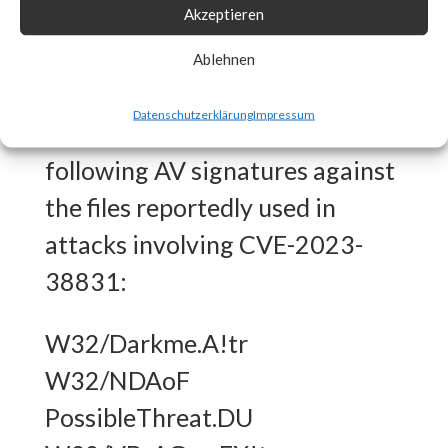
Akzeptieren
What FortiGuard Coverage is
Ablehnen
available?
Datenschutzerklärung
Impressum
FortiGuard Labs has the
following AV signatures against
the files reportedly used in
attacks involving CVE-2023-
38831:
W32/Darkme.A!tr
W32/NDAoF
PossibleThreat.DU