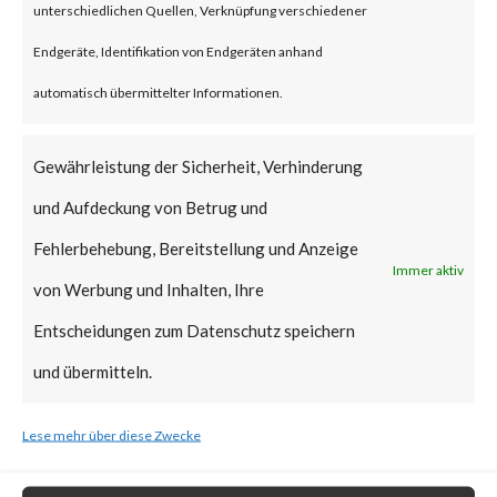
reportedly been deployed.
unterschiedlichen Quellen, Verknüpfung verschiedener
FortiGuard Labs strongly
Endgeräte, Identifikation von Endgeräten anhand
recommends all users of
automatisch übermittelter Informationen.
WinRAR to update to the latest
version of WinRAR as soon as
Gewährleistung der Sicherheit, Verhinderung
possible.
und Aufdeckung von Betrug und
Fehlerbehebung, Bereitstellung und Anzeige
What is the Vendor Solution?
Immer aktiv
von Werbung und Inhalten, Ihre
Entscheidungen zum Datenschutz speichern
The vendor has released
und übermitteln.
WinRAR version 6.23 that
includes a fix for CVE-2023-
Lese mehr über diese Zwecke
38831.