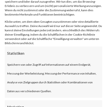
speichern und/oder darauf zuzugreifen. Wir tun dies, um das Browsing-
compression/decompression
Erlebnis zu verbessern und um (nicht) personalisierte Werbung anzuzeigen.
Wenn du nicht zustimmst oder die Zustimmung widerrufst, kann dies
and archive management.
bestimmte Merkmale und Funktionen beeinträchtigen.
Klicke unten, um dem oben Gesagten zuzustimmen oder eine detaillierte
Auswahl zu treffen. Deine Auswahl wird nur auf dieser Seite angewendet. Du
What is the Attack?
kannst deine Einstellungen jederzeit ändern, einschließlich des Widerrufs
deiner Einwilligung, indem du die Schaltflächen in der Cookie-Richtlinie
verwendest oder auf die Schaltfläche "Einwilligung verwalten" am unteren
CVE-2023-38831 is an
Bildschirmrand klickst.
arbitrary code execution
Statistiken
vulnerability that affects
Speichern von oder Zugriff auf Informationen auf einem Endgerät,
WinRAR before version 6.23.
Messung der Werbeleistung, Messung der Performance von Inhalten,
The vulnerability allows threat
Analyse von Zielgruppen durch Statistiken oder Kombinationen von
actors to create a zip file that
Daten aus verschiedenen Quellen.
contains a folder and a file with
the same filename. Opening
Marketing