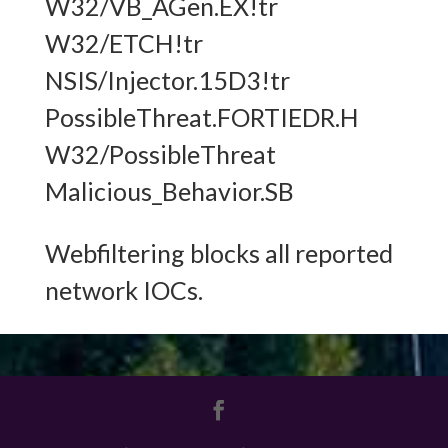
W32/VB_AGen.EX!tr
W32/ETCH!tr
NSIS/Injector.15D3!tr
PossibleThreat.FORTIEDR.H
W32/PossibleThreat
Malicious_Behavior.SB
Webfiltering blocks all reported
network IOCs.