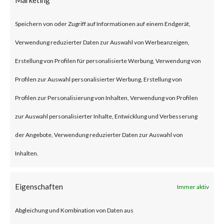
(some refer to this as “viewing”)
Speichern von oder Zugriff auf Informationen auf einem Endgerät,
the file launches a malicious
Verwendung reduzierter Daten zur Auswahl von Werbeanzeigen,
script in the folder.
Erstellung von Profilen für personalisierte Werbung, Verwendung von
Why is this Significant?
Profilen zur Auswahl personalisierter Werbung, Erstellung von
Profilen zur Personalisierung von Inhalten, Verwendung von Profilen
This is significant because
zur Auswahl personalisierter Inhalte, Entwicklung und Verbesserung
WinRAR is widely used and CVE-
der Angebote, Verwendung reduzierter Daten zur Auswahl von
2023-38831 was reportedly
Inhalten.
exploited as a 0-day in April
2023. As a result, multiple
Eigenschaften
Immer aktiv
malware families have
Abgleichung und Kombination von Daten aus