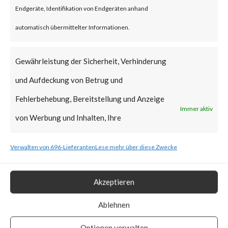
Endgeräte, Identifikation von Endgeräten anhand
Exploited Vulnerabilities (KEV)
automatisch übermittelter Informationen.
catalog due to active
exploitation in the wild. Also, the
Gewährleistung der Sicherheit, Verhinderung
PoC vulnerability has been
und Aufdeckung von Betrug und
made publicly.
Fehlerbehebung, Bereitstellung und Anzeige
Immer aktiv
von Werbung und Inhalten, Ihre
What is the Vendor Solution?
Entscheidungen zum Datenschutz speichern
Verwalten von 696-Lieferanten
Lese mehr über diese Zwecke
The vendor has provided
und übermitteln.
patches to address the
Akzeptieren
vulnerabilities.
Ablehnen
What FortiGuard Coverage is
Optionen verwalten