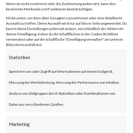
Wenn du nicht zustimmst oder die Zustimmung widerrufst, kann dies
bestimmte Merkmale und Funktionen beeinträchtigen.
von
|
11. Juni 2023
|
Unkategorisiert
|
0 Kommentare
Klicke unten, um dem oben Gesagten zuzustimmen oder eine detaillierte
Auswahl zu treffen. Deine Auswahl wird nur auf dieser Seite angewendet. Du
kannst deine Einstellungen jederzeit ändern, einschließlich des Widerrufs
deiner Einwilligung, indem du die Schaltflächen in der Cookie-Richtlinie
Facebook
0
verwendest oder auf die Schaltfläche "Einwilligung verwalten" am unteren
Bildschirmrand klickst.
Statistiken
What is Zyxel Networks?
Speichern von oder Zugriff auf Informationen auf einem Endgerät,
The Zyxel Networks is one of
Messung der Werbeleistung, Messung der Performance von Inhalten,
the leading providers of
Analyse von Zielgruppen durch Statistiken oder Kombinationen von
broadband networking solution
Daten aus verschiedenen Quellen.
for small and home offices.
Marketing
What is the Attack?