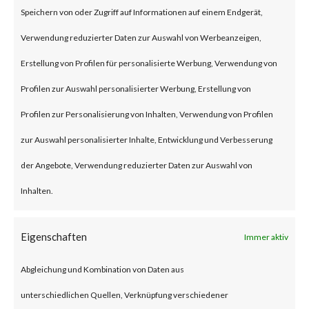
Speichern von oder Zugriff auf Informationen auf einem Endgerät,
The attack is to exploit an OS
Verwendung reduzierter Daten zur Auswahl von Werbeanzeigen,
command injection vulnerability
Erstellung von Profilen für personalisierte Werbung, Verwendung von
which can lead to execute
Profilen zur Auswahl personalisierter Werbung, Erstellung von
arbitrary commands.
Profilen zur Personalisierung von Inhalten, Verwendung von Profilen
zur Auswahl personalisierter Inhalte, Entwicklung und Verbesserung
Why is this Significant?
der Angebote, Verwendung reduzierter Daten zur Auswahl von
Inhalten.
There are thousands of devices
worldwide that potentially are
Eigenschaften
Immer aktiv
vulnerable to this attack. CISA
Abgleichung und Kombination von Daten aus
has already added the
unterschiedlichen Quellen, Verknüpfung verschiedener
vulnerabilities on its Known